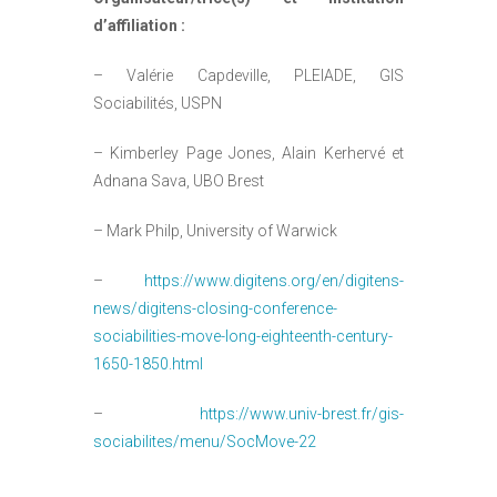
d’affiliation :
– Valérie Capdeville, PLEIADE, GIS
Sociabilités, USPN
– Kimberley Page Jones, Alain Kerhervé et
Adnana Sava, UBO Brest
– Mark Philp, University of Warwick
–
https://www.digitens.org/en/digitens-
news/digitens-closing-conference-
sociabilities-move-long-eighteenth-century-
1650-1850.html
–
https://www.univ-brest.fr/gis-
sociabilites/menu/SocMove-22