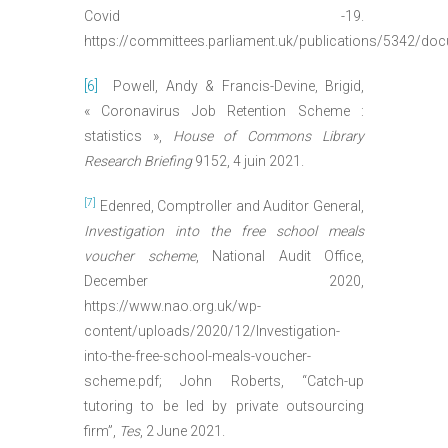
Covid -19.
https://committees.parliament.uk/publications/5342/do
[6]
Powell, Andy & Francis-Devine, Brigid,
« Coronavirus Job Retention Scheme :
statistics »,
House of Commons Library
Research Briefing
9152, 4 juin 2021.
[7]
Edenred, Comptroller and Auditor General,
Investigation into the free school meals
voucher scheme
, National Audit Office,
December 2020,
https://www.nao.org.uk/wp-
content/uploads/2020/12/Investigation-
into-the-free-school-meals-voucher-
scheme.pdf; John Roberts, “Catch-up
tutoring to be led by private outsourcing
firm”,
Tes
, 2 June 2021.