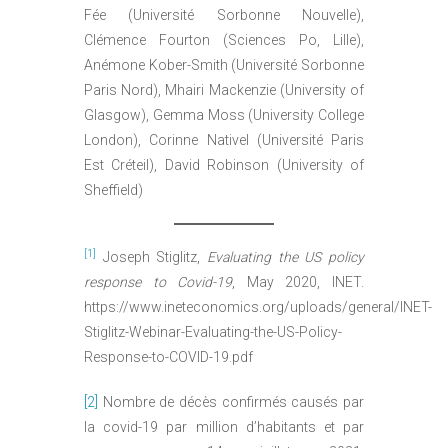
Fée (Université Sorbonne Nouvelle),
Clémence Fourton (Sciences Po, Lille),
Anémone Kober-Smith (Université Sorbonne
Paris Nord), Mhairi Mackenzie (University of
Glasgow), Gemma Moss (University College
London), Corinne Nativel (Université Paris
Est Créteil), David Robinson (University of
Sheffield)
[1]
Joseph Stiglitz,
Evaluating the US policy
response to Covid-19
, May 2020, INET.
https://www.ineteconomics.org/uploads/general/INET-
Stiglitz-Webinar-Evaluating-the-US-Policy-
Response-to-COVID-19.pdf
[2]
Nombre de décès confirmés causés par
la covid-19 par million d’habitants et par