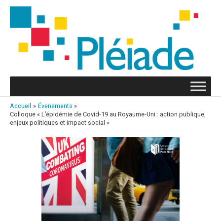
Aller
au
contenu
Accueil
Évenements
Colloque « L’épidémie de Covid-19 au Royaume-Uni : action publique,
enjeux politiques et impact social »