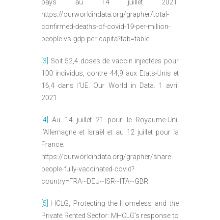
pays au 14 juillet 2021.
https://ourworldindata.org/grapher/total-
confirmed-deaths-of-covid-19-per-million-
people-vs-gdp-per-capita?tab=table
[3]
Soit 52,4 doses de vaccin injectées pour
100 individus, contre 44,9 aux Etats-Unis et
16,4 dans l’UE. Our World in Data. 1 avril
2021.
[4]
Au 14 juillet 21 pour le Royaume-Uni,
l’Allemagne et Israël et au 12 juillet pour la
France.
https://ourworldindata.org/grapher/share-
people-fully-vaccinated-covid?
country=FRA~DEU~ISR~ITA~GBR
[5]
HCLG, Protecting the Homeless and the
Private Rented Sector: MHCLG’s response to