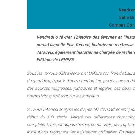
Vendredi
Salle G
Campus Condo
Vendredi 6 février, l’histoire des femmes et l’hist
durant laquelle Elsa Génard, historienne maîtresse
Tatoueix, également historienne chargée de recherc
Éditions de l’EHESS.
Sous les verrous d’Elsa Genard et Défaire son fruit de Laura 
du quotidien, à partir d’une attention fine portée aux expé
des sources religieuses, judiciaires et légales, ces deux
normativité qui pèsent sur les individus.
Si Laura Tatoueix analyse les dispositifs d’encadrement judi
début du XXᵉ siècle. Malgré ces différences chronolog
complètent, faisant apparaître des continuités, des ruptures
institutions façonnent les existences ordinaires. En plaç