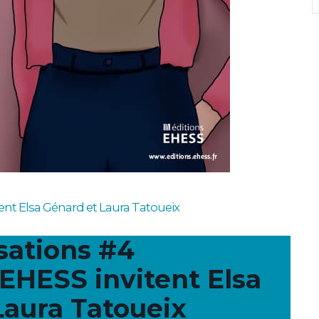
tent Elsa Génard et Laura Tatoueix
sations #4
’EHESS invitent Elsa
Laura Tatoueix