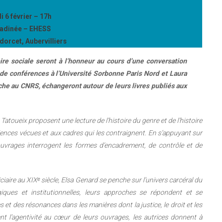
 6 février – 17h
radinée – EHESS
rcet, Aubervilliers
oire sociale seront à l’honneur au cours d’une conversation
 de conférences à l’Université Sorbonne Paris Nord et Laura
he au CNRS, échangeront autour de leurs livres publiés aux
Tatoueix proposent une lecture de l’histoire du genre et de l’histoire
riences vécues et aux cadres qui les contraignent. En s’appuyant sur
 ouvrages interrogent les formes d’encadrement, de contrôle et de
ciaire au XIXᵉ siècle, Elsa Genard se penche sur l’univers carcéral du
iques et institutionnelles, leurs approches se répondent et se
 et des résonances dans les manières dont la justice, le droit et les
ant l’agentivité au cœur de leurs ouvrages, les autrices donnent à