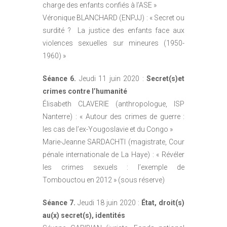
charge des enfants confiés à l’ASE »
Véronique BLANCHARD (ENPJJ) : « Secret ou
surdité ? La justice des enfants face aux
violences sexuelles sur mineures (1950-
1960) »
Séance 6.
Jeudi 11 juin 2020 :
Secret(s)et
crimes contre l’humanité
Élisabeth CLAVERIE (anthropologue, ISP
Nanterre) : « Autour des crimes de guerre :
les cas de l’ex-Yougoslavie et du Congo »
Marie-Jeanne SARDACHTI (magistrate, Cour
pénale internationale de La Haye) : « Révéler
les crimes sexuels : l’exemple de
Tombouctou en 2012 » (sous réserve)
Séance 7.
Jeudi 18 juin 2020 :
État, droit(s)
au(x) secret(s), identités