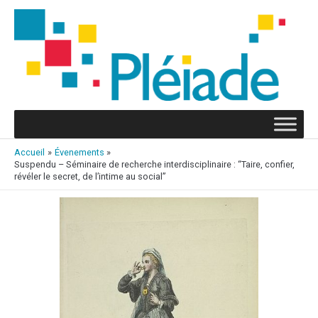
Aller
au
contenu
Accueil
Évenements
Suspendu – Séminaire de recherche interdisciplinaire : “Taire, confier,
révéler le secret, de l’intime au social”