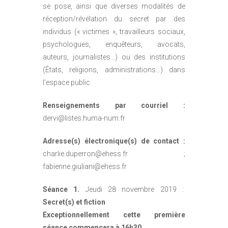
se pose, ainsi que diverses modalités de
réception/révélation du secret par des
individus (« victimes », travailleurs sociaux,
psychologues, enquêteurs, avocats,
auteurs, journalistes…) ou des institutions
(États, religions, administrations…) dans
l’espace public.
Renseignements par courriel :
dervi@listes.huma-num.fr
Adresse(s) électronique(s) de contact :
charlie.duperron@ehess.fr ;
fabienne.giuliani@ehess.fr
Séance 1.
Jeudi 28 novembre 2019 :
Secret(s) et fiction
Exceptionnellement cette première
séance commencera à 16h30