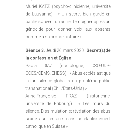
Muriel KATZ (psycho-clinicienne, université
de Lausanne) : « Un secret bien gardé en
cache souvent un autre : témoigner après un
génocide pour donner voix aux absents
comme à sa propre histoire »
Séance 3.
Jeudi 26 mars 2020 :
Secret(s)de
la confession et Église
Paola DIAZ (sociologue, ICSO-UDP-
COES/CEMS, EHESS) : « Abus ecclésiastique
: d’un silence global à un problème public
transnational (Chili/Etats-Unis) »
Anne-Françoise PRAZ (historienne,
université de Fribourg) : « Les murs du
silence. Dissimulation et révélation des abus
sexuels sur enfants dans un établissement
catholique en Suisse »