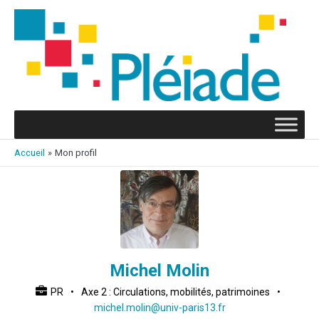
Aller
au
contenu
Accueil
Mon profil
Michel Molin
PR
•
Axe 2 : Circulations, mobilités, patrimoines
•
michel.molin@univ-paris13.fr