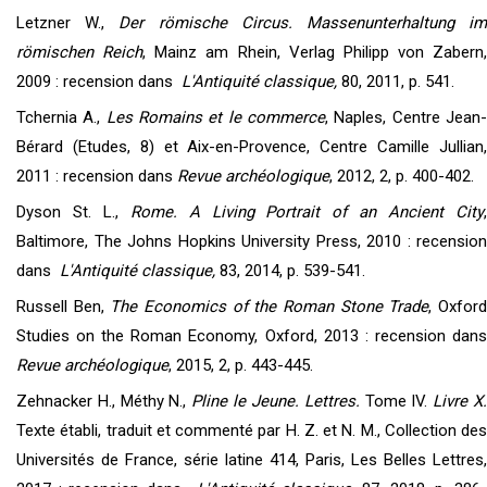
Letzner W.,
Der römische Circus. Massenunterhaltung i
römischen Reich
, Mainz am Rhein, Verlag Philipp von Zabern,
2009 : recension dans
L'Antiquité classique,
80, 2011, p. 541.
Tchernia A.,
Les Romains et le commerce
, Naples, Centre Jean
Bérard (Etudes, 8) et Aix-en-Provence, Centre Camille Jullian,
2011 : recension dans
Revue archéologique
, 2012, 2, p. 400-402.
Dyson St. L.,
Rome. A Living Portrait of an Ancient City
Baltimore, The Johns Hopkins University Press, 2010 : recension
dans
L'Antiquité classique,
83, 2014, p. 539-541.
Russell Ben,
The Economics of the Roman Stone Trade
, Oxfor
Studies on the Roman Economy, Oxford, 2013 : recension dans
Revue archéologique
, 2015, 2, p. 443-445.
Zehnacker H., Méthy N.,
Pline le Jeune. Lettres.
Tome IV.
Livre X
Texte établi, traduit et commenté par H. Z. et N. M., Collection des
Universités de France, série latine 414, Paris, Les Belles Lettres,