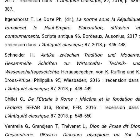
2017 : recension dans
L'Antiquité classique,
87, 2018, p. 386
387.
Itgenshorst T., Le Doze Ph. (dir.),
La norme sous la République
romaineet le Haut-Empire. Elaboration, diffusion et
contournements
, Scripta antiqua 96, Bordeaux, Ausonius, 2017 :
recension dans
L'Antiquité classique,
87, 2018, p. 446-448.
Schneider H.,
Antike zwischen Tradition und Moderne
Gesammelte Schriften zur Wirtschafts- Technik- und
Wissenschaftsgeschichte
, Herausgegeben. von K. Ruffing und K.
Dross-Krüpe, Philippika 95, Wiesbaden, 2016 : recension dans
L'Antiquité classique,
87, 2018, p. 448-449.
Chillet C.,
De l'Etrurie à Rome : Mécène et la fondation de
l'Empire
, BEFAR 313, Rome, EFR, 2016 : recension dans
L'Antiquité classique,
87, 2018, p. 548-550.
Ventrella G., Grandjean T., Thévenet L.,
Dion de Pruse dit Dio
Chrysostome. OEuvres. Discours olympique ou Sur la