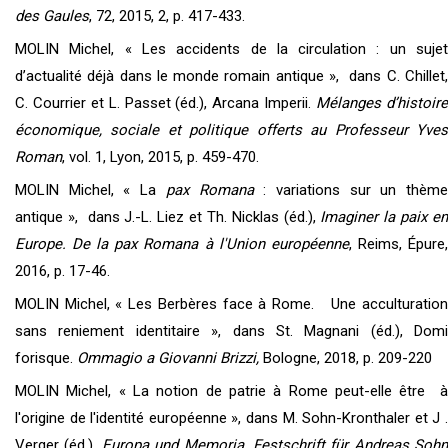
des Gaules
, 72, 2015, 2, p. 417-433.
MOLIN Michel, « Les accidents de la circulation : un sujet
d’actualité déjà dans le monde romain antique », dans C. Chillet,
C. Courrier et L. Passet (éd.), Arcana Imperii.
Mélanges d’histoir
économique, sociale et politique offerts au Professeur Yves
Roman
, vol. 1, Lyon, 2015, p. 459-470.
MOLIN Michel, « La
pax Romana
: variations sur un thèm
antique », dans J.-L. Liez et Th. Nicklas (éd.),
Imaginer la paix e
Europe. De la pax Romana à l'Union européenne
, Reims, Épure
2016, p. 17-46.
MOLIN Michel, « Les Berbères face à Rome. Une acculturation
sans reniement identitaire », dans St. Magnani (éd.), Domi
forisque.
Ommagio a Giovanni Brizzi,
Bologne, 2018, p. 209-220
MOLIN Michel, « La notion de patrie à Rome peut-elle être à
l'origine de l'identité européenne », dans M. Sohn-Kronthaler et J .
Verger (éd.),
Europa und Memoria. Festschrift für Andreas Sohn