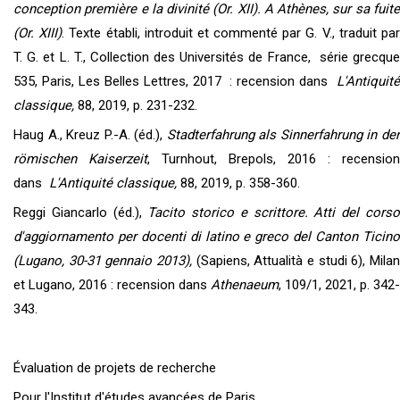
conception première e la divinité (Or. XII). A Athènes, sur sa fuite
(Or. XIII)
. Texte établi, introduit et commenté par G. V., traduit pa
T. G. et L. T., Collection des Universités de France, série grecque
535, Paris, Les Belles Lettres, 2017 : recension dans
L'Antiquité
classique,
88, 2019, p. 231-232.
Haug A., Kreuz P.-A. (éd.),
Stadterfahrung als Sinnerfahrung in de
römischen Kaiserzeit
, Turnhout, Brepols, 2016 : recension
dans
L'Antiquité classique,
88, 2019, p. 358-360.
Reggi Giancarlo (éd.),
Tacito storico e scrittore. Atti del cors
d'aggiornamento per docenti di latino e greco del Canton Ticino
(Lugano, 30-31 gennaio 2013),
(Sapiens, Attualità e studi 6), Milan
et Lugano, 2016 : recension dans
Athenaeum
, 109/1, 2021, p. 342-
343.
Évaluation de projets de recherche
Pour l'Institut d'études avancées de Paris