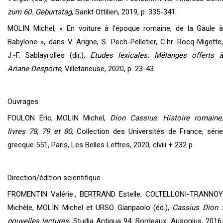
zum 60. Geburtstag
, Sankt Ottilien, 2019, p. 335-341.
MOLIN Michel, « En voiture à l'époque romaine, de la Gaule à
Babylone », dans V. Arigne, S. Pech-Pelletier, C.hr. Rocq-Migette,
J.-F. Sablayrolles (dir.),
Etudes lexicales. Mélanges offerts à
Ariane Desporte
, Villetaneuse, 2020, p. 23-43.
Ouvrages
FOULON Éric, MOLIN Michel,
Dion Cassius. Histoire romaine
livres 78, 79 et 80,
Collection des Universités de France, série
grecque 551, Paris, Les Belles Lettres, 2020, clviii + 232 p.
Direction/édition scientifique
FROMENTIN Valérie., BERTRAND Estelle, COLTELLONI-TRANNOY
Michèle, MOLIN Michel et URSO Gianpaolo (éd.),
Cassius Dion 
nouvelles lectures
, Studia Antiqua 94, Bordeaux, Ausonius, 2016