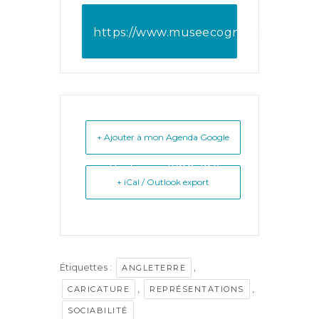
https://www.museecognacqjay.paris.
la-caricature-
britannique-
contexte-et-
+ Ajouter à mon Agenda Google
esthetique-1789-1815
+ iCal / Outlook export
Étiquettes :
,
ANGLETERRE
,
,
CARICATURE
REPRÉSENTATIONS
SOCIABILITÉ