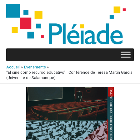
Aller
au
contenu
Accueil
Évenements
“El cine como recurso educativo” : Conférence de Teresa Martín García
(Université de Salamanque)