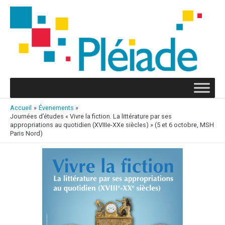
Aller
au
contenu
Accueil
Évenements
Journées d’études « Vivre la fiction. La littérature par ses
appropriations au quotidien (XVIIIe-XXe siècles) » (5 et 6 octobre, MSH
Paris Nord)