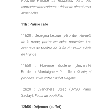
Nouvelle Héloïse
de Rousseau dans des
contextes domestiques : décor de chambre et
almanachs
11h : Pause café
11h20 : Georgina Letourmy-Bordier,
Au-delà
de la mode, porter les idées nouvelles. Les
e
éventails de théâtre de la fin du XVIII
siècle
en France
11h50 : Florence Boulerie (Université
Bordeaux Montaigne – Plurielles),
Si loin, si
proches : vivre entre Paul et Virginie
12h20 : Evanghelia Stead (UVSQ Paris
Saclay),
Faust au quotidien
12h50 : Déjeuner (buffet)