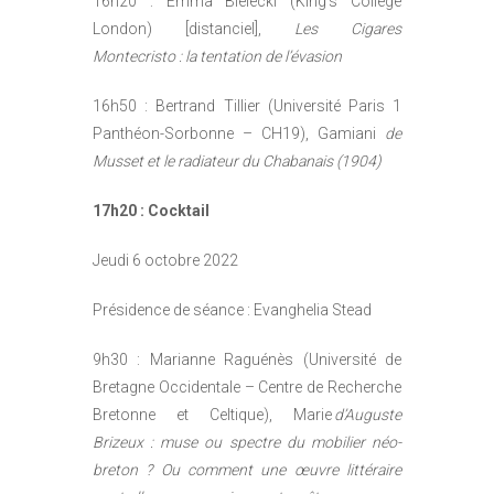
16h20 : Emma Bielecki (King’s College
London) [distanciel],
Les Cigares
Montecristo : la tentation de l’évasion
16h50 : Bertrand Tillier (Université Paris 1
Panthéon-Sorbonne – CH19), Gamiani
de
Musset et le radiateur du Chabanais (1904)
17h20 : Cocktail
Jeudi 6 octobre 2022
Présidence de séance : Evanghelia Stead
9h30 : Marianne Raguénès (Université de
Bretagne Occidentale – Centre de Recherche
Bretonne et Celtique), Marie
d’Auguste
Brizeux : muse ou spectre du mobilier néo-
breton ?
Ou comment une œuvre littéraire