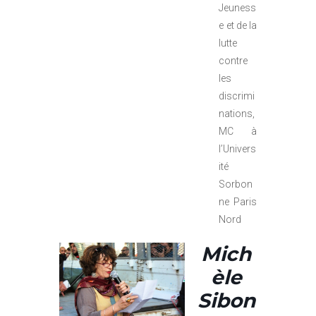
Jeuness
e et de la
lutte
contre
les
discrimi
nations,
MC à
l’Univers
ité
Sorbon
ne Paris
Nord
Mich
èle
Sibon