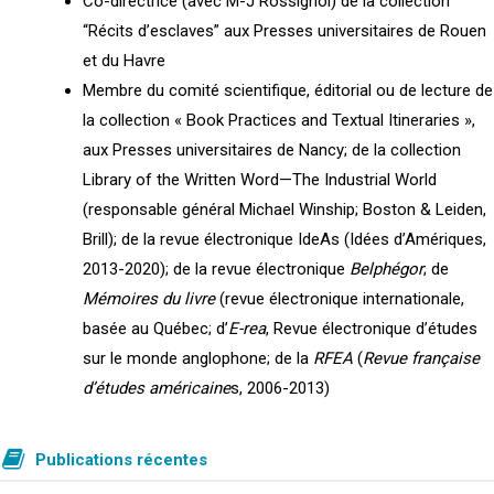
Co-directrice (avec M-J Rossignol) de la collection
“Récits d’esclaves” aux Presses universitaires de Rouen
et du Havre
Membre du comité scientifique, éditorial ou de lecture de
la collection « Book Practices and Textual Itineraries »,
aux Presses universitaires de Nancy; de la collection
Library of the Written Word—The Industrial World
(responsable général Michael Winship; Boston & Leiden,
Brill); de la revue électronique IdeAs (Idées d’Amériques,
2013-2020); de la revue électronique
Belphégor
; de
Mémoires du livre
(revue électronique internationale,
basée au Québec; d’
E-rea
, Revue électronique d’études
sur le monde anglophone; de la
RFEA
(
Revue française
d’études américaine
s, 2006-2013)
Publications récentes