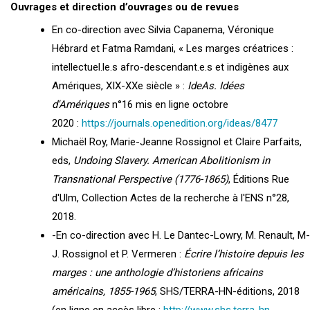
Ouvrages et direction d’ouvrages ou de revues
En co-direction avec Silvia Capanema, Véronique
Hébrard et Fatma Ramdani, « Les marges créatrices :
intellectuel.le.s afro-descendant.e.s et indigènes aux
Amériques, XIX-XXe siècle » :
IdeAs. Idées
d'Amériques
n°16 mis en ligne octobre
2020 :
https://journals.openedition.org/ideas/8477
Michaël Roy, Marie-Jeanne Rossignol et Claire Parfaits,
eds,
Undoing Slavery. American Abolitionism in
Transnational Perspective (1776-1865)
, Éditions Rue
d'Ulm, Collection Actes de la recherche à l'ENS n°28,
2018.
-En co-direction avec H. Le Dantec-Lowry, M. Renault, M-
J. Rossignol et P. Vermeren :
Écrire l’histoire depuis les
marges : une anthologie d’historiens africains
américains, 1855-1965
, SHS/TERRA-HN-éditions, 2018
(en ligne en accès libre :
http://www.shs.terra-hn-