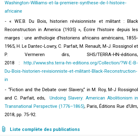
Washington-Williams-et-la-premiere-synthese-de-l-histoire-
africaine
- « W.E.B. Du Bois, historien révisionniste et militant : Black
Reconstruction in America (1935) », Écrire l’histoire depuis les
marges : une anthologie d’historiens africains américains, 1855-
1965, H. Le Dantec-Lowry, C. Parfait, M. Renault, M-J. Rossignol et
P. Vermeren dirs, SHS/TERRA-HN-éditions,
2018 :
http://www.shs.terra-hn-editions.org/Collection/?W-E-B-
Du-Bois-historien-revisionniste-et-militant-Black-Reconstruction-
in
- “Fiction and the Debate over Slavery,” in M. Roy, M-J Rossignol
and C. Parfait, eds,
Undoing Slavery: American Abolitionism in
Transnational Perspective (1776–1865)
, Paris, Éditions Rue d'Ulm
2018, pp. 75-92.
Liste complète des publications