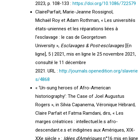
2023, p. 108-133 :
https://doi.org/10.1086/722579
ClaireParfait, Marie-Jeanne
Rossignol,
Michaël
Roy
et Adam Rothman, « Les universités
états-uniennes et les réparations liées à
l’esclavage : le cas de Georgetown
University »,
Esclavages & Post-esclavages
[En
ligne], 5 | 2021, mis en ligne le 25 novembre 2021,
consulté le 11 décembre
2021. URL :
http://journals.openedition.org/slaverie
s/4868
« ‘Un-sung heroes of Afro-American
historiography’: The Case of Joel Augustus
Rogers », in Silvia Capanema, Véronique Hébrard,
Claire Parfait et Fatma Ramdani, dirs, « Les
marges créatrices : intellectuel.le.s afro-
descendant.e.s et indigènes aux Amériques, XIX-
XXe siècle » :
Idées d'Amériques
n°16 mis en ligne