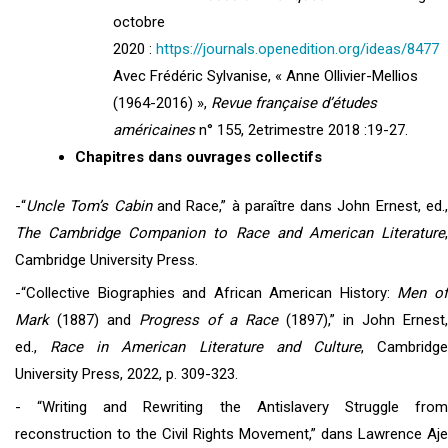
octobre
2020 :
https://journals.openedition.org/ideas/8477
Avec Frédéric Sylvanise, « Anne Ollivier-Mellios
(1964-2016) »,
Revue française d’études
américaines
n° 155, 2etrimestre 2018 :19-27.
Chapitres dans ouvrages collectifs
-“
Uncle Tom’s Cabin
and Race,” à paraître dans John Ernest, ed.
The Cambridge Companion to Race and American Literature
,
Cambridge University Press.
-“Collective Biographies and African American History:
Men o
Mark
(1887) and
Progress of a Race
(1897),” in John Ernest,
ed.,
Race in American Literature and Culture
, Cambridg
University Press, 2022, p. 309-323.
- “Writing and Rewriting the Antislavery Struggle from
reconstruction to the Civil Rights Movement,” dans Lawrence Aje