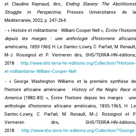
et Claudine Raynaud, dirs.,
Ending Slavery: The Abolitionis
Struggle in Perspective
, Presses Universitaires de l
Méditerranée, 2022, p. 247-264.
- « Histoire et militantisme : William Cooper Nell »,
Écrire l’histoir
depuis les marges : une anthologie d’historiens africains
américains, 1855-1965
, H. Le Dantec-Lowry, C. Parfait, M. Renault,
M-J. Rossignol et P. Vermeren dirs, SHS/TERRA-HN-éditions,
2018 :
http://www.shs.terra-hn-editions.org/Collection/?Histoire-
et-militantisme-William-Cooper-Nell
- « George Washington Williams et la première synthèse de
l’histoire africaine américaine :
History of the Negro Race i
America
(1882-83) », Écrire l’histoire depuis les marges : une
anthologie d’historiens africains américains, 1855-1965, H. Le
Dantec-Lowry, C. Parfait, M. Renault, M-J. Rossignol et P.
Vermeren dirs, SHS/TERRA-HN-éditions,
2018 :
http://www.shs.terra-hn-editions.org/Collection/?George-