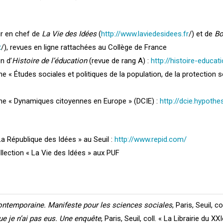
r en chef de
La Vie des Idées
(
http://www.laviedesidees.fr
/) et de
Bo
t
/), revues en ligne rattachées au Collège de France
n d’
Histoire de l’éducation
(revue de rang A) :
http://histoire-educat
« Études sociales et politiques de la population, de la protection so
e « Dynamiques citoyennes en Europe » (DCIE) :
http://dcie.hypothe
La République des Idées » au Seuil :
http://www.repid.com/
ollection « La Vie des Idées » aux PUF
 contemporaine. Manifeste pour les sciences sociales
, Paris, Seuil, c
ue je n’ai pas eus. Une enquête
, Paris, Seuil, coll. « La Librairie du X