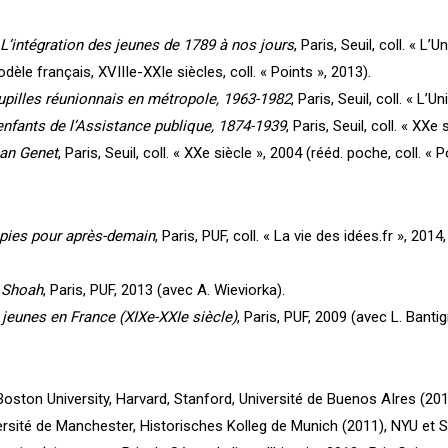
L’intégration des jeunes de 1789 à nos jours
, Paris, Seuil, coll. « L
dèle français, XVIIIe-XXIe siècles, coll. « Points », 2013).
pupilles réunionnais en métropole, 1963-1982
, Paris, Seuil, coll. « L’U
enfants de l’Assistance publique, 1874-1939
, Paris, Seuil, coll. « XXe 
ean Genet
, Paris, Seuil, coll. « XXe siècle », 2004 (rééd. poche, coll. « P
opies pour après-demain
, Paris, PUF, coll. « La vie des idées.fr », 201
a Shoah
, Paris, PUF, 2013 (avec A. Wieviorka).
 jeunes en France (XIXe-XXIe siècle)
, Paris, PUF, 2009 (avec L. Bantig
Boston University, Harvard, Stanford, Université de Buenos AIres (201
versité de Manchester, Historisches Kolleg de Munich (2011), NYU et S