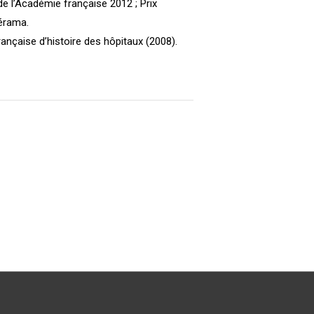
 de l’Académie française 2012 ; Prix
lérama.
rançaise d’histoire des hôpitaux (2008).