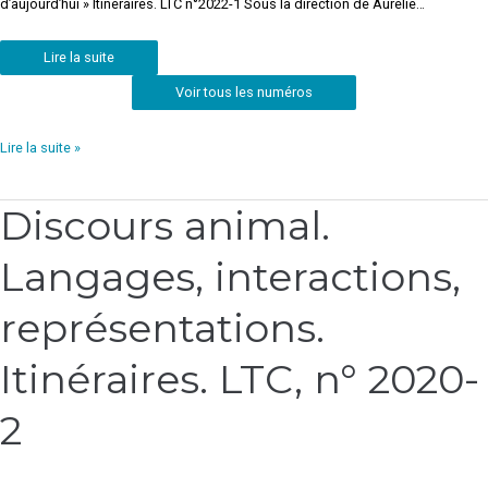
d’aujourd’hui » Itinéraires. LTC n°2022-1 Sous la direction de Aurélie…
Lire la suite
Voir tous les numéros
Lire la suite »
Discours animal.
Discours
animal.
Langages, interactions,
Langages,
interactions,
représentations.
représentations.
Itinéraires.
LTC,
Itinéraires. LTC, n° 2020-
n° 2020-
2
2