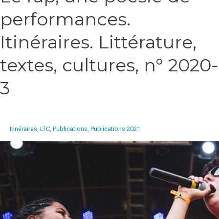
rap,
performances.
une
poésie
de
Itinéraires. Littérature,
performances.
Itinéraires.
textes, cultures, n° 2020-
Littérature,
textes,
3
cultures,
n°
2020-
3
Itinéraires, LTC
,
Publications
,
Publications 2021