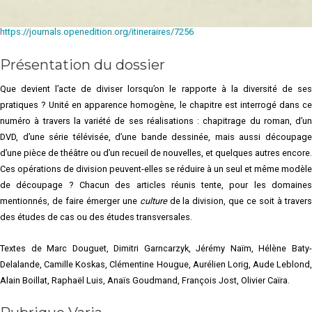
Octobre 2020, en ligne et en accès ouvert :
https://journals.openedition.org/itineraires/7256
Présentation du dossier
Que devient l’acte de diviser lorsqu’on le rapporte à la diversité de ses
pratiques ? Unité en apparence homogène, le chapitre est interrogé dans ce
numéro à travers la variété de ses réalisations : chapitrage du roman, d’un
DVD, d’une série télévisée, d’une bande dessinée, mais aussi découpage
d’une pièce de théâtre ou d’un recueil de nouvelles, et quelques autres encore.
Ces opérations de division peuvent-elles se réduire à un seul et même modèle
de découpage ? Chacun des articles réunis tente, pour les domaines
mentionnés, de faire émerger une
culture
de la division, que ce soit à traver
des études de cas ou des études transversales.
Textes de Marc Douguet, Dimitri Garncarzyk, Jérémy Naïm, Hélène Baty-
Delalande, Camille Koskas, Clémentine Hougue, Aurélien Lorig, Aude Leblond,
Alain Boillat, Raphaël Luis, Anaïs Goudmand, François Jost, Olivier Caïra.