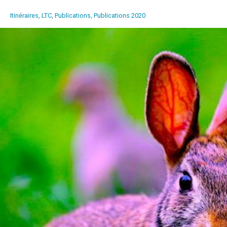
Itinéraires, LTC
,
Publications
,
Publications 2020
Discours animal. Langages,