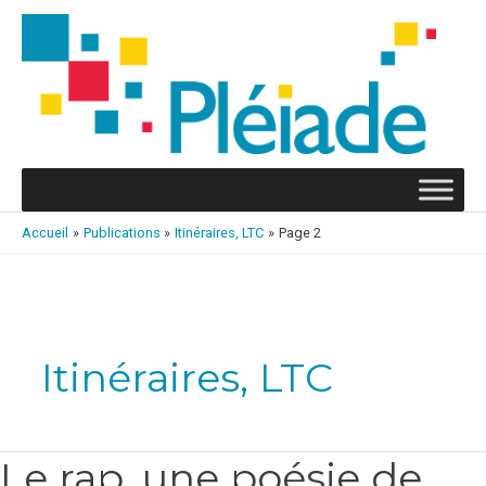
Aller
au
contenu
Accueil
Publications
Itinéraires, LTC
Page 2
Pagination
d’article
Itinéraires, LTC
Le rap, une poésie de
Le