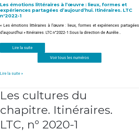
Les émotions littéraires à l’œuvre : lieux, formes et
expériences partagées d’aujourd’hui. Itinéraires. LTC
n°2022-1
« Les émotions littéraires à l’œuvre : lieux, formes et expériences partagées
d’aujourd’hui » Itinéraires. LTC n°2022-1 Sous la direction de Aurélie…
Lire la suite
Voir tous les numéros
Lire la suite »
Les cultures du
Les
cultures
chapitre. Itinéraires.
du
chapitre.
Itinéraires.
LTC, n° 2020-1
LTC,
n°