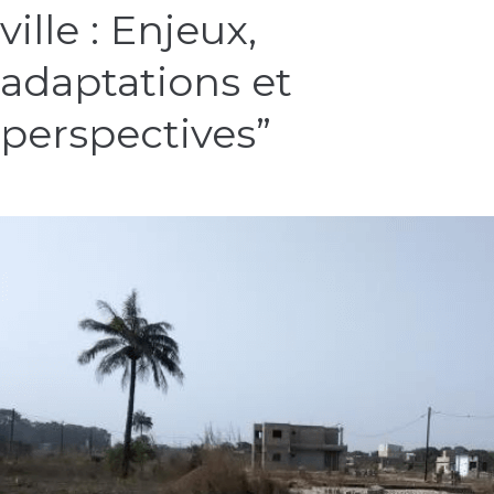
en
ville : Enjeux,
ville
:
adaptations et
Enjeux,
adaptations
perspectives”
et
perspectives”