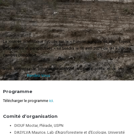
La journée scientifique hybride sur le « Foncier agricole en ville : Enjeux,
adaptations et perspectives » se tiendra le 16 avril 2025 de 9H à 17H au
Campus Condorcet.
Vous trouverez le programme définitif en pièce jointe et le lien de
participation (
Rendez-Vous
)
.
Programme
Télécharger le programme
ici
.
Comité d’organisation
DIOUF Moctar, Pléiade, USPN
DASYLVA Maurice, Lab d’Agroforesterie et d’Ecologie, Université