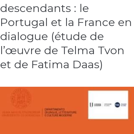
afro-
descendants : le
descendants :
le
Portugal et la France en
Portugal
et
dialogue (étude de
la
France
l’œuvre de Telma Tvon
en
dialogue
et de Fatima Daas)
(étude
de
l’œuvre
de
Telma
Tvon
et
de
Fatima
Daas)