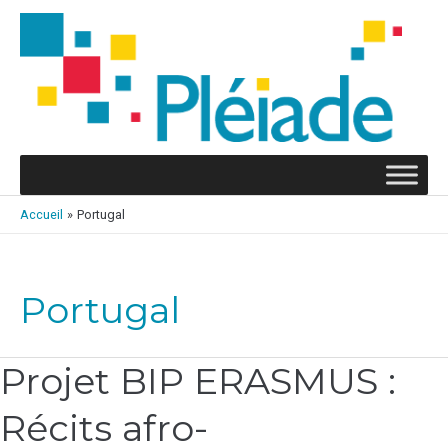
Aller
au
contenu
Accueil
Portugal
Portugal
Projet BIP ERASMUS :
Projet
BIP
Récits afro-
ERASMUS :
Récits