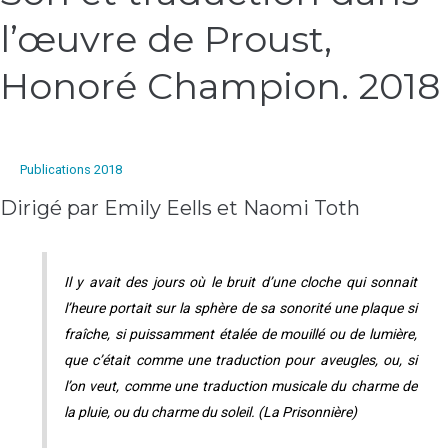
et
l’œuvre de Proust,
traduction
dans
l’œuvre
Honoré Champion. 2018
de
Proust,
Honoré
Champion.
Publications 2018
2018
Dirigé par Emily Eells et Naomi Toth
Il y avait des jours où le bruit d’une cloche qui sonnait
l’heure portait sur la sphère de sa sonorité une plaque si
fraîche, si puissamment étalée de mouillé ou de lumière,
que c’était comme une traduction pour aveugles, ou, si
l’on veut, comme une traduction musicale du charme de
la pluie, ou du charme du soleil. (
La Prisonnière
)