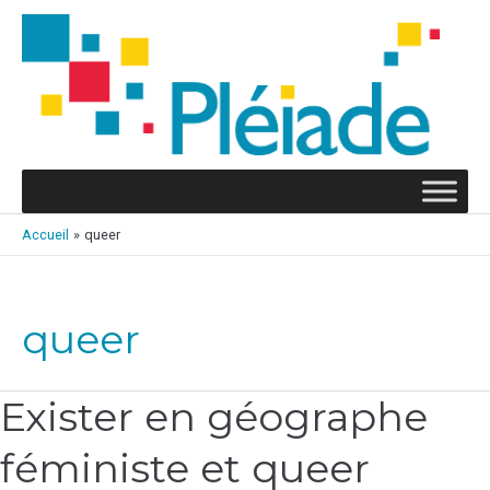
Aller
au
contenu
Accueil
queer
queer
Exister en géographe
Exister
en
féministe et queer
géographe
féministe