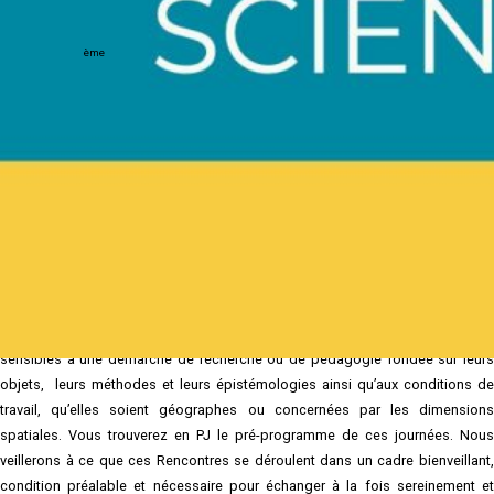
queer
ème
2
Rencontres des géographies féministes et queer
Bonjour à tous·tes,
Nous revenons vers vous avec le soleil du printemps pour proposer aux
personnes intéressées de s’inscrire à la seconde édition des Rencontres de
Géographies Féministes et Queer, organisées par la Commission du même
nom du CNFG.
Pour rappel, ces Rencontres sont articulées autour du thème : “Exister en
géographe féministe et queer en contexte réactionnaire”. Elles sont ouvertes
à toutes les personnes intéressées par les questions féministes et queer,
sensibles à une démarche de recherche ou de pédagogie fondée sur leurs
objets, leurs méthodes et leurs épistémologies ainsi qu’aux conditions de
travail, qu’elles soient géographes ou concernées par les dimensions
spatiales. Vous trouverez en PJ le pré-programme de ces journées. Nous
veillerons à ce que ces Rencontres se déroulent dans un cadre bienveillant,
condition préalable et nécessaire pour échanger à la fois sereinement et