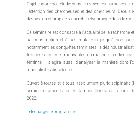
Objet encore peu étudié dans les sciences humaines et m
l’attention des chercheuses et des chercheurs. Depuis 
dessine un champ de recherches dynamique dans le mond
Ce séminaire est consacré à l’actualité de la recherche 
sa construction et à ses mutations jusqu’à nos jour
notamment les conquêtes féministes, la désindustrialisati
frontières toujours mouvantes du masculin, en lien avec
féminité. Il s’agira aussi d’analyser la manière dont
masculinités dissidentes.
Ouvert à toutes et à tous, résolument pluridisciplinaire (his
séminaire se tiendra sur le Campus Condorcet à partir du 
2022.
Télécharger le programme