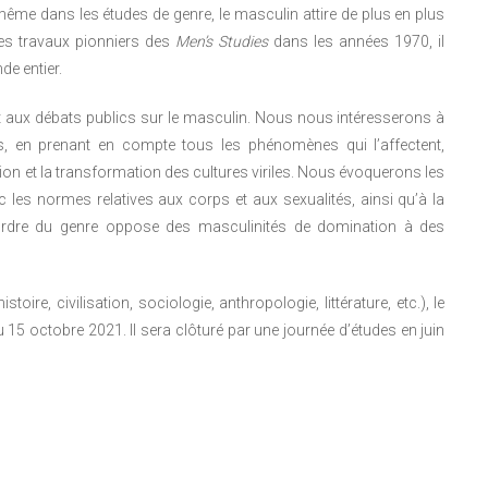
ême dans les études de genre, le masculin attire de plus en plus
les travaux pionniers des
Men’s Studies
dans les années 1970, il
e entier.
et aux débats publics sur le masculin. Nous nous intéresserons à
s, en prenant en compte tous les phénomènes qui l’affectent,
on et la transformation des cultures viriles. Nous évoquerons les
 les normes relatives aux corps et aux sexualités, ainsi qu’à la
 l’ordre du genre oppose des masculinités de domination à des
toire, civilisation, sociologie, anthropologie, littérature, etc.), le
15 octobre 2021. Il sera clôturé par une journée d’études en juin