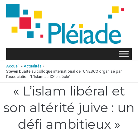
Aller
au
contenu
Accueil
Actualités
Steven Duarte au colloque international de l’UNESCO organisé par
l’association “L’Islam au XXIe siècle”
« L’islam libéral et
Navigation
des
articles
son altérité juive : un
défi ambitieux »