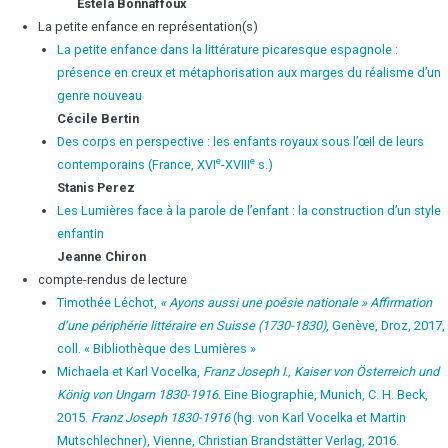
Estela
Bonnaffoux
La petite enfance en représentation(s)
La petite enfance dans la littérature picaresque espagnole :
présence en creux et métaphorisation aux marges du réalisme d’un
genre nouveau
Cécile
Bertin
Des corps en perspective : les enfants royaux sous l’œil de leurs
e
e
contemporains (France, XVI
-XVIII
s.)
Stanis
Perez
Les Lumières face à la parole de l’enfant : la construction d’un style
enfantin
Jeanne
Chiron
compte-rendus de lecture
Timothée Léchot,
« Ayons aussi une poésie nationale » Affirmation
d’une périphérie littéraire en Suisse (1730-1830)
, Genève, Droz, 2017,
coll. « Bibliothèque des Lumières »
Michaela et Karl Vocelka,
Franz Joseph I., Kaiser von Österreich und
König von Ungarn 1830-1916
. Eine Biographie, Munich, C. H. Beck,
2015.
Franz Joseph 1830-1916
(hg. von Karl Vocelka et Martin
Mutschlechner), Vienne, Christian Brandstätter Verlag, 2016.