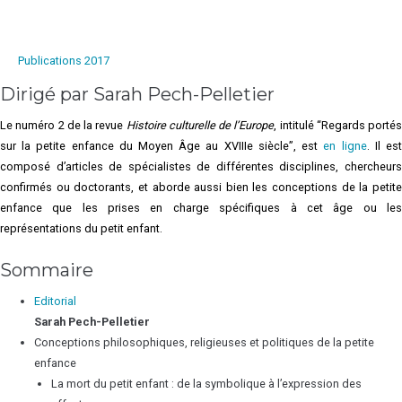
revue
Histoire
culturelle
Publications 2017
de
Dirigé par Sarah Pech-Pelletier
l’Europe,
n°2.
Le numéro 2 de la revue
Histoire culturelle de l’Europe
, intitulé “Regards portés
2017
sur la petite enfance du Moyen Âge au XVIIIe siècle”, est
en ligne
. Il es
composé d’articles de spécialistes de différentes disciplines, chercheurs
confirmés ou doctorants, et aborde aussi bien les conceptions de la petite
enfance que les prises en charge spécifiques à cet âge ou les
représentations du petit enfant.
Sommaire
Editorial
Sarah
Pech-Pelletier
Conceptions philosophiques, religieuses et politiques de la petite
enfance
La mort du petit enfant : de la symbolique à l’expression des