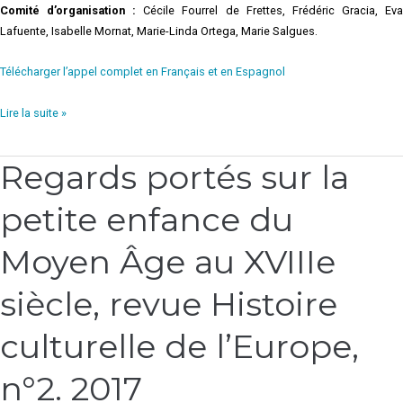
Comité d’organisation :
Cécile Fourrel de Frettes, Frédéric Gracia, Ev
Lafuente, Isabelle Mornat, Marie-Linda Ortega, Marie Salgues.
Télécharger l’appel complet en Français et en Espagnol
Lire la suite »
Regards portés sur la
Regards
portés
petite enfance du
sur
la
petite
Moyen Âge au XVIIIe
enfance
du
siècle, revue Histoire
Moyen
Âge
culturelle de l’Europe,
au
XVIIIe
n°2. 2017
siècle,