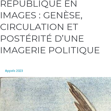
RÉPUBLIQUE EN
RÉPUBLIQUE
EN
IMAGES : GENÈSE,
IMAGES
:
CIRCULATION ET
GENÈSE,
CIRCULATION
POSTÉRITÉ D’UNE
ET
POSTÉRITÉ
IMAGERIE POLITIQUE
D’UNE
IMAGERIE
POLITIQUE
Appels 2023