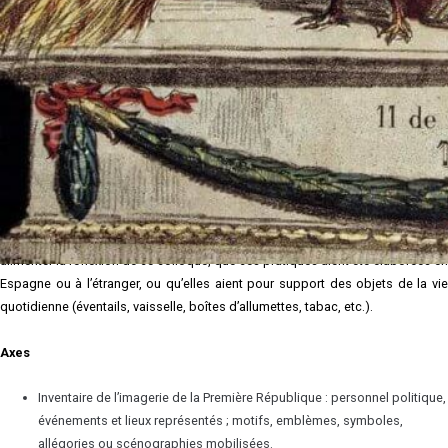
Tomás Padró, Alegoría de la proclamación de la Primera República Española,
La Flaca
, 6-III-1873.
À l’occasion des 150 ans de sa proclamation, le colloque « La première
République en images » entend examiner l
’épisode historique qu’est l
Première République espagnole à l’aune de l’iconographie politique
à
laquelle il a donné lieu, afin de récupérer et d’historiciser les images de/sur
cette période tout en leur rendant leur identité et leur(s) significations(s).
Des
études monographiques ou comparées sur tous les types de pratiques
plastiques
mobilisées par cette iconographie (caricatures, gravures
peintures, photographies, sculptures, scénographies, etc.) pourront donc
alimenter la réflexion de ce colloque, que ces pratiques aient été élaborées en
Espagne ou à l’étranger, ou qu’elles aient pour support des objets de la vie
quotidienne (éventails, vaisselle, boîtes d’allumettes, tabac, etc.).
Axes
Inventaire de l’imagerie de la Première République : personnel politique,
événements et lieux représentés ; motifs, emblèmes, symboles,
allégories ou scénographies mobilisées.