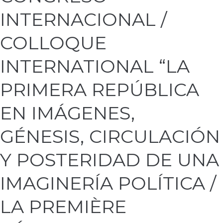
INTERNACIONAL
INTERNACIONAL /
/
COLLOQUE
INTERNATIONAL
COLLOQUE
“LA
PRIMERA
INTERNATIONAL “LA
REPÚBLICA
EN
PRIMERA REPÚBLICA
IMÁGENES,
GÉNESIS,
EN IMÁGENES,
CIRCULACIÓN
Y
GÉNESIS, CIRCULACIÓN
POSTERIDAD
DE
Y POSTERIDAD DE UNA
UNA
IMAGINERÍA
IMAGINERÍA POLÍTICA /
POLÍTICA
/
LA PREMIÈRE
LA
PREMIÈRE