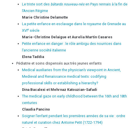
Le triste sort des
bâtards
nouveau-nés
en Pays rennais à la fin de
l’Ancien Régime
Marie Christine
Delamotte
La petite enfance en esclavage dans le royaume de Grenade au
e
XVI
siècle
Marie-Christine
Delaigue
et Aurelia
Martín Casares
Petite enfance en danger : le rôle ambigu des nourrices dans
l’ancienne société italienne
Elena
Taddia
Pédiatrie et soins dispensés aux très jeunes enfants
Medical auxiliaries from the physician’s viewpoint in Ancient,
Medieval and Renaissance medical texts: codifying
professional skills or establishing a hierarchy?
Dina
Bacalexi
et Mehrnaz
Katouzian-Safadi
The medical gaze on early childhood between the 16th and 18th
centuries
Claudia
Pancino
Soigner l’enfant pendant les premières années de sa vie : ordre
naturel et curation chez Antoine Petit (1722-1794)