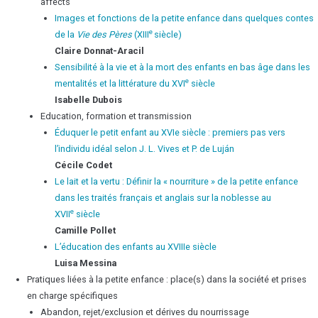
affects
Images et fonctions de la petite enfance dans quelques contes
e
de la
Vie des Pères
(XIII
siècle)
Claire
Donnat-Aracil
Sensibilité à la vie et à la mort des enfants en bas âge dans les
e
mentalités et la littérature du XVI
siècle
Isabelle
Dubois
Education, formation et transmission
Éduquer le petit enfant au XVIe siècle : premiers pas vers
l’individu idéal selon J. L. Vives et P. de Luján
Cécile
Codet
Le lait et la vertu : Définir la « nourriture » de la petite enfance
dans les traités français et anglais sur la noblesse au
e
XVII
siècle
Camille
Pollet
L’éducation des enfants au XVIIIe siècle
Luisa
Messina
Pratiques liées à la petite enfance : place(s) dans la société et prises
en charge spécifiques
Abandon, rejet/exclusion et dérives du nourrissage