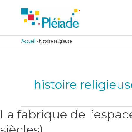
Aller
au
contenu
Accueil
histoire religieuse
histoire religieu
La fabrique de l’espac
La
fabrique
siècles)
de