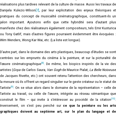
réalisations plus tardives relevant de la culture de masse. Aussi les travaux de
Danijela Kulezic-Wilson
[7]
, par leur explicitation des enjeux théoriques et
pratiques du concept de musicalité cinématographique, constituent-ils un
jalon important. Ajoutons enfin que cette hybridité sera d’autant plus
manifeste chez des réalisateurs également compositeurs, tels Emir Kusturica
ou Tony Gatlif, mais d’autres figures pourraient évidemment être évoquées :
Wim Wenders, Wong Kar Wai, etc. (La liste est longue).
D’autre part, dans le domaine des arts plastiques, beaucoup d’études se sont
centrées sur les emprunts du cinéma à la peinture, et sur la picturalité de
[8]
l’œuvre cinématographique
. De même, les biopics inspirés de la vie de
artistes (
Goya
de Carlos Saura,
Van Gogh
de Maurice Pialat,
La Belle Noiseus
de Jacques Rivette, etc.) ont souvent retenu l’attention des chercheurs, dans
la mesure où ils offrent un regard singulier sur le geste créateur ou le statut de
[9]
l’artiste
. On se situe alors dans le domaine de la représentation – celle de
l’artiste au travail, ou celle de l’œuvre, intégrée au réseau sémantique que
[10]
construit le film – qui invite à s’intéresser au procédé de la citation
.
Inversement, on s’est peu penché sur
ce que la peinture ou les arts
graphiques doivent au septième art, sur le plan du langage et de