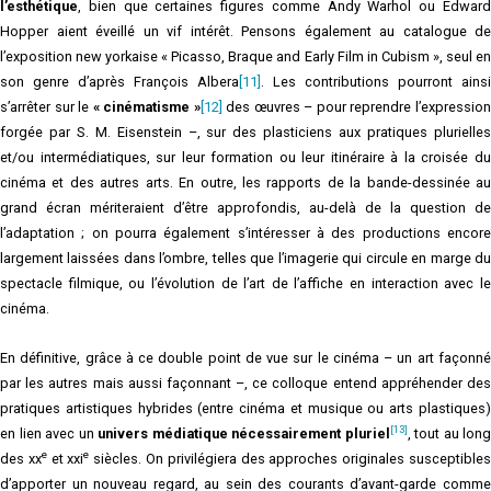
l’esthétique
, bien que certaines figures comme Andy Warhol ou Edward
Hopper aient éveillé un vif intérêt. Pensons également au catalogue de
l’exposition new yorkaise « Picasso, Braque and Early Film in Cubism », seul en
son genre d’après François Albera
[11]
. Les contributions pourront ainsi
s’arrêter sur le
« cinématisme »
[12]
des œuvres – pour reprendre l’expressio
forgée par S. M. Eisenstein –, sur des plasticiens aux pratiques plurielles
et/ou intermédiatiques, sur leur formation ou leur itinéraire à la croisée du
cinéma et des autres arts. En outre, les rapports de la bande-dessinée au
grand écran mériteraient d’être approfondis, au-delà de la question de
l’adaptation ; on pourra également s’intéresser à des productions encore
largement laissées dans l’ombre, telles que l’imagerie qui circule en marge du
spectacle filmique, ou l’évolution de l’art de l’affiche en interaction avec le
cinéma.
En définitive, grâce à ce double point de vue sur le cinéma – un art façonné
par les autres mais aussi façonnant –, ce colloque entend appréhender des
pratiques artistiques hybrides (entre cinéma et musique ou arts plastiques)
[13]
en lien avec un
univers médiatique nécessairement pluriel
, tout au long
e
e
des xx
et xxi
siècles. On privilégiera des approches originales susceptible
d’apporter un nouveau regard, au sein des courants d’avant-garde comme