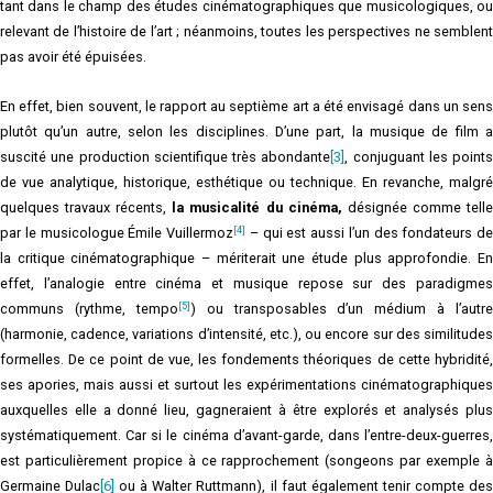
tant dans le champ des études cinématographiques que musicologiques, ou
relevant de l’histoire de l’art ; néanmoins, toutes les perspectives ne semblent
pas avoir été épuisées.
En effet, bien souvent, le rapport au septième art a été envisagé dans un sens
plutôt qu’un autre, selon les disciplines. D’une part, la musique de film a
suscité une production scientifique très abondante
[3]
, conjuguant les points
de vue analytique, historique, esthétique ou technique. En revanche, malgré
quelques travaux récents,
la musicalité du cinéma,
désignée comme tell
[4]
par le musicologue Émile Vuillermoz
– qui est aussi l’un des fondateurs de
la critique cinématographique – mériterait une étude plus approfondie. En
effet, l’analogie entre cinéma et musique repose sur des paradigmes
[5]
communs (rythme, tempo
) ou transposables d’un médium à l’autre
(harmonie, cadence, variations d’intensité, etc.), ou encore sur des similitudes
formelles. De ce point de vue, les fondements théoriques de cette hybridité,
ses apories, mais aussi et surtout les expérimentations cinématographiques
auxquelles elle a donné lieu, gagneraient à être explorés et analysés plus
systématiquement. Car si le cinéma d’avant-garde, dans l’entre-deux-guerres,
est particulièrement propice à ce rapprochement (songeons par exemple à
Germaine Dulac
[6]
ou à Walter Ruttmann), il faut également tenir compte de