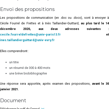
Envoi des propositions
Les propositions de communication (en .doc ou .docx), sont à envoyer à
Cécile Fourrel de Frettes et à Inès Taillandier-Guittard,
au plus tard le 1
décembre 2020, aux deux adresses suivantes :
cecile.fourreldefrettes@univ-paris13.fr
et
ines.taillandierguittard@univ-evry.fr
Elles comprendront :
un titre
un résumé de 300 à 400 mots
une brève biobibliographie
Une réponse sera apportée, après examen des propositions,
avant le 3
janvier 2021.
Document
Télécharger le pdf de l’appel,
ici.