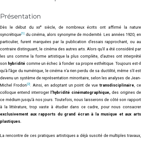
Présentation
e
Dès le début du xx
siècle, de nombreux écrits ont affirmé la nature
[1]
syncrétique
du cinéma, alors synonyme de modernité. Les années 1920, en
particulier, furent marquées par la publication d’essais rapprochant, ou au
contraire distinguant, le cinéma des autres arts. Alors qu’il a été considéré par
les uns comme la forme artistique la plus complète, d’autres ont interprété
son
hybridité
comme un échec à fonder sa propre esthétique. Toujours est-i
qu’à l’âge du numérique, le cinéma n’a rien perdu de sa ductilité, même s’il est
devenu un système de représentation minoritaire, selon les analyses de Jean-
[2]
Michel Frodon
. Ainsi, en adoptant un point de vue
transdisciplinaire
, c
colloque entend interroger
l’hybridité cinématographique,
des origines d
ce médium jusqu’à nos jours. Toutefois, nous laisserons de côté son rapport
à la littérature, trop vaste à étudier dans ce cadre, pour nous consacrer
exclusivement aux rapports du grand écran à la musique et aux arts
plastiques.
La rencontre de ces pratiques artistiques a déjà suscité de multiples travaux,