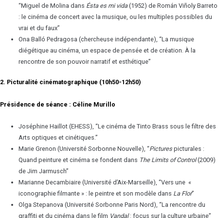
“Miguel de Molina dans
Ésta es mi vida
(1952) de Román Viñoly Barreto
: le cinéma de concert avec la musique, ou les multiples possibles du
vrai et du faux”
Ona Balló Pedragosa (chercheuse indépendante), “La musique
diégétique au cinéma, un espace de pensée et de création. À la
rencontre de son pouvoir narratif et esthétique”
2. Picturalité cinématographique (10h50-12h50)
Présidence de séance : Céline Murillo
Joséphine Haillot (EHESS), “Le cinéma de Tinto Brass sous le filtre des
Arts optiques et cinétiques.”
Marie Grenon (Université Sorbonne Nouvelle), “
Pictures
picturales :
Quand peinture et cinéma se fondent dans
The Limits of Control
(2009)
de Jim Jarmusch”
Marianne Decambiaire (Université d’Aix-Marseille), “Vers une «
iconographie filmante » : le peintre et son modèle dans
La Flor
”
Olga Stepanova (Université Sorbonne Paris Nord), “La rencontre du
graffiti et du cinéma dans le film
Vandal
: focus sur la culture urbaine”