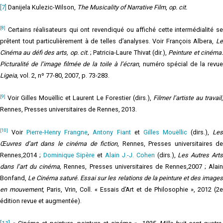
[7]
Danijela Kulezic-Wilson,
The Musicality of Narrative Film
,
op. cit.
[8]
Certains réalisateurs qui ont revendiqué ou affiché cette intermédialité se
prêtent tout particulièrement à de telles d’analyses. Voir François Albera,
Le
Cinéma au défi des arts, op. cit.
; Patricia-Laure Thivat (dir.),
Peinture et cinéma
Picturalité de l’image filmée de la toile à l’écran
, numéro spécial de la revu
Ligeia,
vol. 2, nº 77-80, 2007, p. 73-283.
[9]
Voir Gilles Mouëllic et Laurent Le Forestier (dirs.),
Filmer l’artiste au travail
,
Rennes, Presses universitaires de Rennes, 2013.
[10]
Voir
Pierre-Henry Frangne
,
Antony Fiant
et
Gilles Mouëllic
(dirs.),
Le
Œuvres d’art dans le cinéma de fiction
, Rennes, Presses universitaires de
Rennes,2014 ;
Dominique Sipère
et
Alain J.-J. Cohen
(dirs.),
Les Autres Art
dans l’art du cinéma,
Rennes, Presses universitaires de Rennes,2007 ; Alai
Bonfand,
Le Cinéma saturé. Essai sur les relations de la peinture et des image
en mouvement
, Paris, Vrin, Coll. « Essais d’Art et de Philosophie », 2012 (2
édition revue et augmentée).