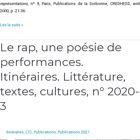
représentations
, nº 9, Paris, Publications de la Sorbonne, CREDHESS, avril
2000, p. 21-36.
Lire la suite »
Le rap, une poésie de
Le
rap,
performances.
une
poésie
de
Itinéraires. Littérature,
performances.
Itinéraires.
textes, cultures, n° 2020-
Littérature,
textes,
3
cultures,
n°
2020-
3
Itinéraires, LTC
,
Publications
,
Publications 2021