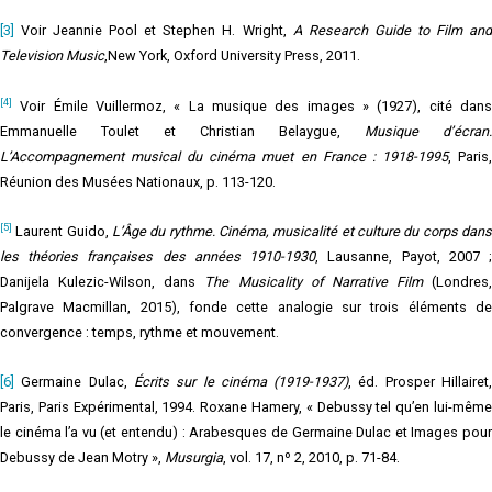
[3]
Voir Jeannie Pool et Stephen H. Wright,
A Research Guide to Film an
Television Music
,New York, Oxford University Press, 2011.
[4]
Voir Émile Vuillermoz, « La musique des images » (1927), cité dans
Emmanuelle Toulet et Christian Belaygue,
Musique d’écran.
L’Accompagnement
musical du cinéma muet en France : 1918-1995
, Paris
Réunion des Musées Nationaux, p. 113-120.
[5]
Laurent Guido,
L’Âge du rythme. Cinéma, musicalité et culture du corps dans
les théories françaises des années 1910-1930
, Lausanne, Payot, 2007 
Danijela Kulezic-Wilson, dans
The Musicality of Narrative Film
(Londres,
Palgrave Macmillan, 2015), fonde cette analogie sur trois éléments de
convergence : temps, rythme et mouvement.
[6]
Germaine Dulac,
Écrits sur le cinéma (1919-1937)
, éd. Prosper Hillairet
Paris, Paris Expérimental, 1994. Roxane Hamery, « Debussy tel qu’en lui-même
le cinéma l’a vu (et entendu) : Arabesques de Germaine Dulac et Images pour
Debussy de Jean Motry »,
Musurgia
, vol. 17, nº 2, 2010, p. 71-84.