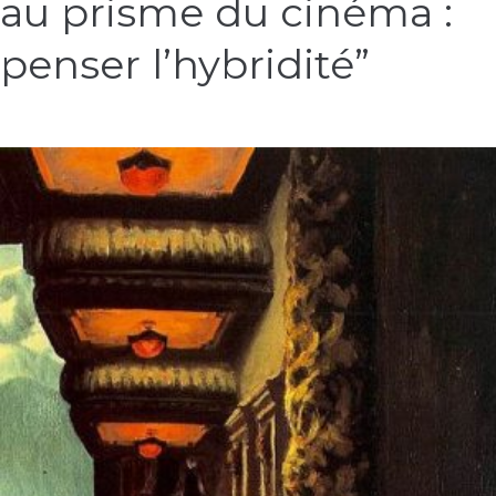
au prisme du cinéma :
et
la
penser l’hybridité”
musique
au
prisme
du
cinéma
:
penser
l’hybridité”