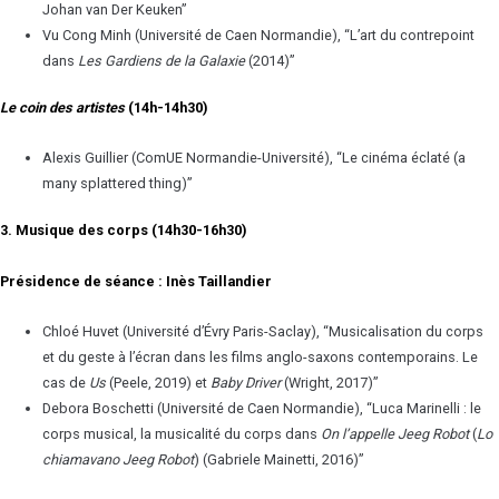
Johan van Der Keuken”
Vu Cong Minh (Université de Caen Normandie), “L’art du contrepoint
dans
Les Gardiens de la Galaxie
(2014)”
Le coin des artistes
(14h-14h30)
Alexis Guillier (ComUE Normandie-Université), “Le cinéma éclaté (a
many splattered thing)”
3. Musique des corps (14h30-16h30)
Présidence de séance : Inès Taillandier
Chloé Huvet (Université d’Évry Paris-Saclay), “Musicalisation du corps
et du geste à l’écran dans les films anglo-saxons contemporains. Le
cas de
Us
(Peele, 2019) et
Baby Driver
(Wright, 2017)”
Debora Boschetti (Université de Caen Normandie), “Luca Marinelli : le
corps musical, la musicalité du corps dans
On l’appelle Jeeg Robot
(
Lo
chiamavano Jeeg Robot
) (Gabriele Mainetti, 2016)”