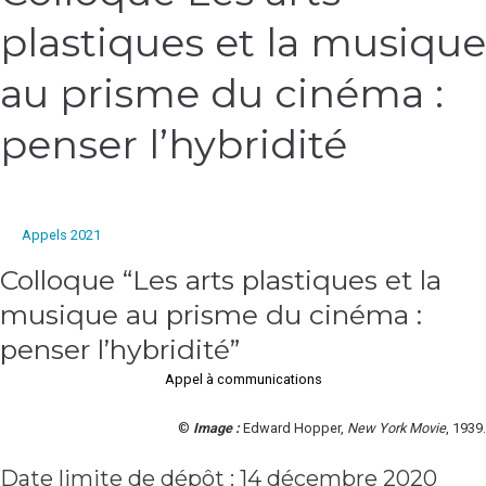
Les
plastiques et la musique
arts
plastiques
et
au prisme du cinéma :
la
musique
penser l’hybridité
au
prisme
du
cinéma
Appels 2021
:
Colloque “Les arts plastiques et la
penser
l’hybridité
musique au prisme du cinéma :
penser l’hybridité”
Appel à communications
©
Image
:
Edward Hopper,
New York Movie
, 1939.
Date limite de dépôt : 14 décembre 2020