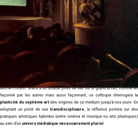
Le colloque se tiendra EN LIGNE
e
Dès le début du xx
siècle, de nombreux écrits ont affirmé la nature
syncrétique du cinéma, alors synonyme de modernité. Les années 1920, en
particulier, furent marquées par la publication d’essais rapprochant, ou au
contraire distinguant, le cinéma des autres arts. Alors qu’il a été considéré par
les uns comme la forme artistique la plus complète, d’autres ont interprété
son
hybridité
comme un échec à fonder sa propre esthétique. Toujours est-i
qu’à l’âge du numérique, le cinéma n’a rien perdu de sa ductilité, même s’il est
devenu un système de représentation minoritaire, selon les analyses de Jean-
Michel Frodon. Grâce à un double point de vue sur le grand écran, comme art
façonné par les autres mais aussi façonnant, ce colloque interrogera la
plasticité du septième art
des origines de ce médium jusqu’à nos jours. En
adoptant un point de vue
transdisciplinaire
, la réflexion portera sur des
pratiques artistiques hybrides (entre cinéma et musique ou arts plastiques)
au sein d’un
univers médiatique nécessairement pluriel
.