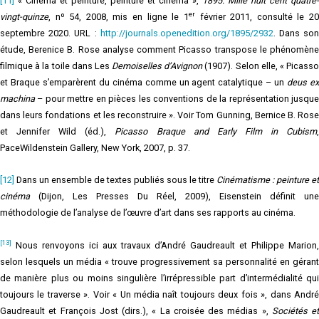
[11]
« Cinéma et peinture, peinture et cinéma »,
1895. Mille huit cent quatre-
er
vingt-quinze
, nº 54, 2008, mis en ligne le 1
février 2011, consulté le 2
septembre 2020. URL :
http://journals.openedition.org/1895/2932
. Dans so
étude, Berenice B. Rose analyse comment Picasso transpose le phénomène
filmique à la toile dans Les
Demoiselles d’Avignon
(1907). Selon elle, « Picass
et Braque s’emparèrent du cinéma comme un agent catalytique – un
deus e
machina
– pour mettre en pièces les conventions de la représentation jusque
dans leurs fondations et les reconstruire ». Voir Tom Gunning, Bernice B. Rose
et Jennifer Wild (éd.),
Picasso Braque and Early Film in Cubism
PaceWildenstein Gallery, New York, 2007, p. 37.
[12]
Dans un ensemble de textes publiés sous le titre
Cinématisme : peinture et
cinéma
(Dijon, Les Presses Du Réel, 2009), Eisenstein définit une
méthodologie de l’analyse de l’œuvre d’art dans ses rapports au cinéma.
[13]
Nous renvoyons ici aux travaux d’André Gaudreault et Philippe Marion,
selon lesquels un média « trouve progressivement sa personnalité en gérant
de manière plus ou moins singulière l’irrépressible part d’intermédialité qui
toujours le traverse ». Voir « Un média naît toujours deux fois », dans André
Gaudreault et François Jost (dirs.), « La croisée des médias »,
Sociétés et