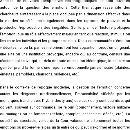
Annales, de nouvelles perspectives historiographiques se sont ouvertes
autour de la question des émotions. Cette thématique rassemble des
chercheurs s’intéressant à la place occupée par la dimension affective dans
la vie des sociétés mais également dans les rapports de pouvoir et la
production/reproduction des inégalités. Sur le plan de l’histoire politique,
l’émotion joue un rôle effectivement majeur en tant que réaction, stimulus ou
lien entre les individus et les groupes sociaux. Des « communautés d’émotion
» décrites, ici ou là, par les historiens font leur apparition lorsqu’un dirigeant,
une élite ou une institution provoque, encadre ou, au contraire, censure une
réaction collective qui, au-delà de toute orientation idéologique, identitaire ou
genrée, prend la forme d’une réponse émotionnelle jamais neutre (plaintes,
émeutes, pamphlets, chansons, violences, etc.).
Dans le contexte de l’époque moderne, la gestion de l’émotion concerne
autant les dirigeants (traditionnellement, l’impassibilité affichée par les
monarques tranche avec l’hybris des tyrans) que ceux qui y sont soumis et qui
doivent, souvent sur commande, se réjouir (couronnement, victoire militaire
ou mariage) ou se lamenter (défaite, complot, assassinat, décès, etc.). La
société du spectacle, venue de la Cour, valorise-t-elle forcément toutes les
émotions ou n’opère-t-elle pas un tri entre ce qui peut s’exprimer et se montrer