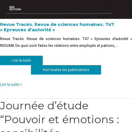
Revue Tracés. Revue de sciences humaines. T47
« Epreuves d’autorité »
Revue Tracés. Revue de sciences humaines. T47 « Epreuves d’autorité »
RESUME De quoi sont faites les relations entre employés et patrons,…
Lire la suite
Voir toutes les publications
Lire la suite »
Journée d’étude
Journée
d’étude
“Pouvoir et émotions :
“Pouvoir
et
émotions