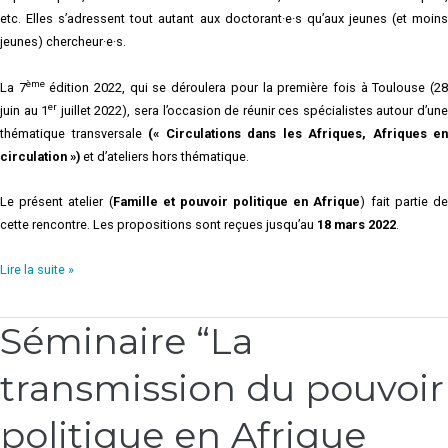
etc. Elles s’adressent tout autant aux doctorant·e·s qu’aux jeunes (et moins
jeunes) chercheur·e·s.
ème
La 7
édition 2022, qui se déroulera pour la première fois à Toulouse (2
er
juin au 1
juillet 2022), sera l’occasion de réunir ces spécialistes autour d’un
thématique transversale
(« Circulations dans les Afriques, Afriques en
circulation »)
et d’ateliers hors thématique.
Le présent atelier (
Famille et pouvoir politique en Afrique
) fait partie d
cette rencontre. Les propositions sont reçues jusqu’au
18 mars 2022
.
Lire la suite »
Séminaire “La
Séminaire
“La
transmission du pouvoir
transmission
du
pouvoir
politique en Afrique
politique