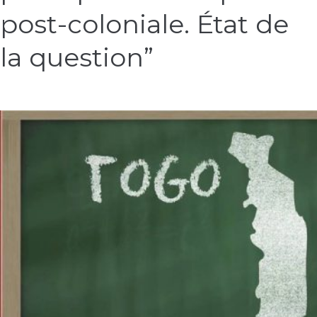
en
post-coloniale. État de
Afrique
post-
la question”
coloniale.
État
de
la
question”