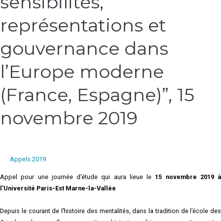
sensibilités,
:
sensibilités,
représentations et
représentations
et
gouvernance dans
gouvernance
dans
l’Europe moderne
l’Europe
moderne
(France, Espagne)”, 15
(France,
Espagne)”,
novembre 2019
15
novembre
2019
Appels 2019
Appel pour une journée d’étude qui aura lieue le
15 novembre 2019 à
l’Université Paris-Est Marne-la-Vallée
Depuis le courant de l’histoire des mentalités, dans la tradition de l’école des