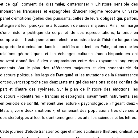
et ce qu’il convient de dissimuler, d’intérioriser ? L’histoire sensible des
monarchies françaises et espagnoles d’Ancien Régime recouvre un vaste
panel d’émotions (celles des puissants, celles de leurs obligés) qui, parfois,
atteignirent leur paroxysme à l’occasion de crises majeures. Ainsi, en marge
d’une histoire politique du corps et de ses représentations, la prise en
compte des affects permet une relecture constructive de l’histoire longue des
rapports de domination dans les sociétés occidentales. Enfin, notons que les
relations géopolitiques et les échanges culturels franco-hispaniques ont
souvent donné lieu à des comparaisons entre deux royaumes longtemps
ennemis. Sur le plan des références majeures et des concepts-clé du
discours politique, les legs de l’Antiquité et les mutations de la Renaissance
ont souvent rapproché ces deux Etats malgré des tensions et des conflits de
part et d’autre des Pyrénées. Sur le plan de l’histoire des émotions, les
discours « identitaires » français et espagnols, savamment instrumentalisés
en période de conflit, reflètent une lecture « psychologique » figeant deux «
Etats », voire deux « nations », et ramenant des populations très diverses à
des stéréotypes affectifs dont témoignent les arts, les sciences et les lettres.
Cette journée d’étude transpériodique et interdisciplinaire (histoire, civilisation