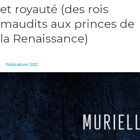
et royauté (des rois
des
rois.
Sacré
maudits aux princes de
et
royauté
la Renaissance)
(des
rois
maudits
aux
Publications 2022
princes
de
la
Renaissance)