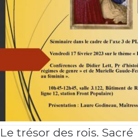
Thème de la séance : « Pouvoir et genre au Moyen Âge »
Intervenants :
•
Didier Lett
, Pr d’Histoire médiévale, Université Paris Cité, laboratoire ICT, ax
“Genre et diversité : « Les régimes de genre »
•
Murielle Gaude-Ferragu,
maîtresse de conférences HDR d’Histoir
médiévale, USPN, Pléiade, axe 3 : « Le double corps de la reine : femmes et
pouvoir (XIIIe-XVe siècles) »
Lire la suite »
Le trésor des rois. Sacré
Le
trésor