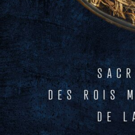
Présentation
« L’aiguille creuse »…. C’est le lieu emblématique au sein duquel Arsène Lupin
cache son butin et où se trouve le Trésor des rois de France. Au-delà de la
fiction, ce fameux « Trésor royal » s’est constitué progressivement, participant
de la construction de l’État monarchique. Amoncellement d’objets d’or,
d’argent doré, ornés de pierres précieuses et de perles, il offre une assise à la
majesté du Prince. Il l’entoure aussi d’une aura sacrée : une partie du trésor est
constituée de reliques, ces fragments de corps saints que le souverain
accumule au sein de son palais, au premier desquelles figurent les reliques
de la Passion du Christ, conservées dans la Sainte-Chapelle de Paris.