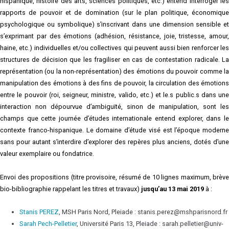
hispanique, histoire des arts, sciences politiques, etc.) entend interroger les
rapports de pouvoir et de domination (sur le plan politique, économique
psychologique ou symbolique) s’inscrivant dans une dimension sensible et
s’exprimant par des émotions (adhésion, résistance, joie, tristesse, amour,
haine, etc.) individuelles et/ou collectives qui peuvent aussi bien renforcer les
structures de décision que les fragiliser en cas de contestation radicale. La
représentation (ou la non-représentation) des émotions du pouvoir comme la
manipulation des émotions à des fins de pouvoir, la circulation des émotions
entre le pouvoir (roi, seigneur, ministre, valido, etc.) et le.s public.s dans une
interaction non dépourvue d’ambiguïté, sinon de manipulation, sont les
champs que cette journée d’études internationale entend explorer, dans le
contexte franco-hispanique. Le domaine d’étude visé est l’époque moderne
sans pour autant s’interdire d’explorer des repères plus anciens, dotés d’une
valeur exemplaire ou fondatrice.
Envoi des propositions (titre provisoire, résumé de 10 lignes maximum, brève
bio-bibliographie rappelant les titres et travaux)
jusqu’au 13 mai 2019
à :
Stanis PEREZ
, MSH Paris Nord, Pleiade : stanis.perez@mshparisnord.fr
Sarah Pech-Pelletier
, Université Paris 13, Pleiade : sarah.pelletier@univ-