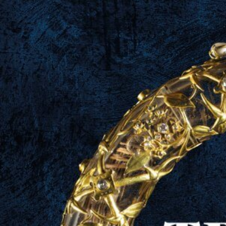
Le trésor des rois. Sacré et royauté
(des rois maudits aux princes de la
Renaissance)
, Murielle Gaude-
Ferragu Édition : Perrin