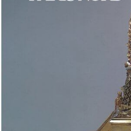
Un événement organisé par Murielle Gaude-Ferragu (Pléiade, USPN) et Ana
Maria Rodrigues (université de Lisbonne) dans le cadre du programme
Pessoa
Campus Condorcet, Cours des Humanités, Bâtiment Sud
Salle 0.030
Programme
Lire la suite »