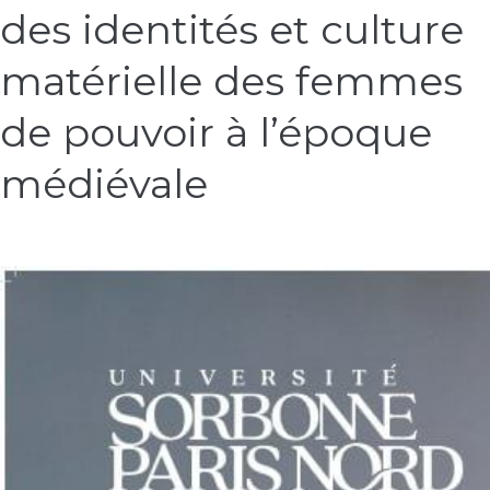
sociale
des identités et culture
des
identités
matérielle des femmes
et
culture
de pouvoir à l’époque
matérielle
des
médiévale
femmes
de
pouvoir
à
l’époque
médiévale