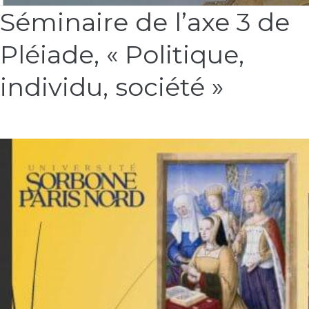
Séminaire de l’axe 3 de
Séminaire
de
Pléiade, « Politique,
l’axe
3
de
individu, société »
Pléiade,
« Politique,
individu,
société »