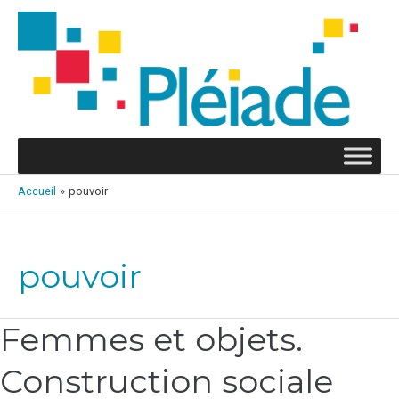
Aller
au
contenu
Accueil
pouvoir
pouvoir
Femmes et objets.
Femmes
et
Construction sociale
objets.
Construction