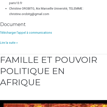
paris13.fr
Christine OROBITG, Aix Marseille Université, TELEMME :
christine.orobitg@gmail.com
Document
Télécharger l’appel à communications
Lire la suite »
FAMILLE ET POUVOIR
FAMILLE
ET
POLITIQUE EN
POUVOIR
POLITIQUE
EN
AFRIQUE
AFRIQUE