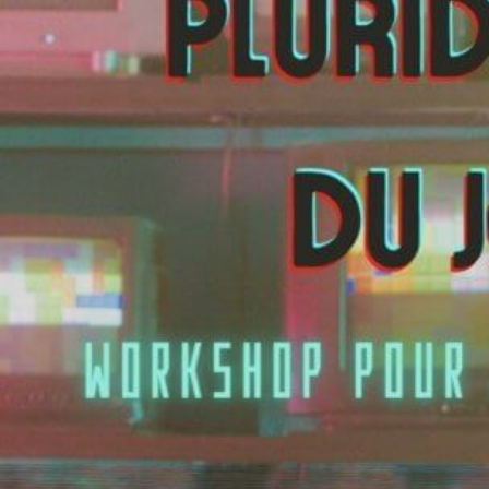
pluridisciplinaire du jeu vidéo :
workshop pour jeunes
chercheur·euse·s
DATE LIMITE DE SOUMISSION : 1ER MARS 2026
RÉSUMÉ
L’histoire de la recherche autour du jeu (vidéo) témoigne de sa nature
pluridisciplinaire (Meunier, 2017 ; Rueff, 2008 ; Zabban, 2012). Cette recherche
se caractérisait par un paradigme ontologique dans ses débuts, avec
notamment les écrits cherchant à définir l’activité ludique (Huizinga, 1938 ;
Caillois, 1967 ; Henriot, 1969) ou les premiers écrits de concepteurs de jeux
vidéo (Crawford, 1982) et de chercheurs en game studies qui visaient à définir
le jeu vidéo à travers sa structure, ses composants et ses configurations
(Aarseth, 1997 ; Murray, 1998).
Les études du jeu vidéo sont ensuite passées à un paradigme
méthodologique : l’intérêt n’est plus de définir mais d’analyser sous différents