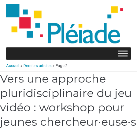
Aller
au
contenu
Accueil
Derniers articles
Page 2
Vers une approche
Vers
Pagination
une
d’article
pluridisciplinaire du jeu
approche
pluridisciplinaire
du
vidéo : workshop pour
jeu
vidéo
jeunes chercheur·euse·s
:
workshop