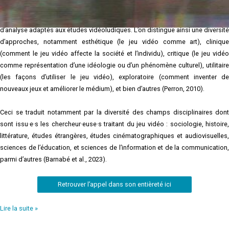
angles. Il s’agit dès lors d’étudier le phénomène sous différentes
perspectives, notamment en empruntant à d’autres disciplines des outils
d’analyse adaptés aux études vidéoludiques. L’on distingue ainsi une diversité
d’approches, notamment esthétique (le jeu vidéo comme art), clinique
(comment le jeu vidéo affecte la société et l’individu), critique (le jeu vidéo
comme représentation d’une idéologie ou d’un phénomène culturel), utilitaire
(les façons d’utiliser le jeu vidéo), exploratoire (comment inventer de
nouveaux jeux et améliorer le médium), et bien d’autres (Perron, 2010).
Ceci se traduit notamment par la diversité des champs disciplinaires dont
sont issu·e·s les chercheur·euse·s traitant du jeu vidéo : sociologie, histoire,
littérature, études étrangères, études cinématographiques et audiovisuelles,
sciences de l’éducation, et sciences de l’information et de la communication,
parmi d’autres (Barnabé et al., 2023).
Retrouver l’appel dans son entièreté ici
Lire la suite »