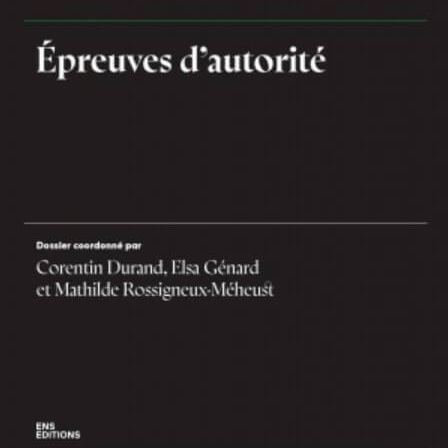
Revue Tracés. Revue de sciences
humaines.
T47 « Epreuves d’autorité »
RESUME
De quoi sont faites les relations entre employés et patrons, élèves et
enseignants, accusés et juges, officiers et soldats du rang, enfants et
parents, patients et soignants, gourou et fidèles, etc. ? Ce numéro propose
de repartir de l’autorité, notion centrale et problématique de notre modernité
politique, pour la penser comme une relation sociale. Elle se caractérise, par
rapport à d’autres relations de pouvoir, par le fait d’être fondée sur des statuts
de participation a priori asymétriques. En saisissant l’autorité comme un
travail relationnel, une mise à l’épreuve et un ensemble d’expériences