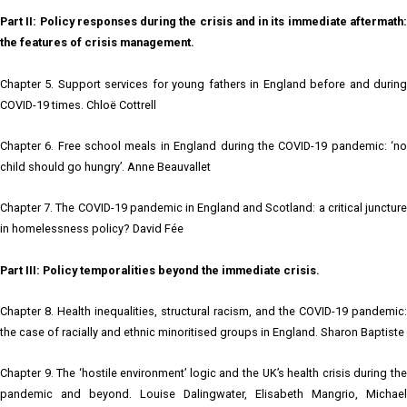
Part II: Policy responses during the crisis and in its immediate aftermath:
the features of crisis management.
Chapter 5. Support services for young fathers in England before and during
COVID-19 times. Chloë Cottrell
Chapter 6. Free school meals in England during the COVID-19 pandemic: ‘no
child should go hungry’. Anne Beauvallet
Chapter 7. The COVID-19 pandemic in England and Scotland: a critical juncture
in homelessness policy? David Fée
Part III: Policy temporalities beyond the immediate crisis.
Chapter 8. Health inequalities, structural racism, and the COVID-19 pandemic:
the case of racially and ethnic minoritised groups in England. Sharon Baptiste
Chapter 9. The ‘hostile environment’ logic and the UK’s health crisis during the
pandemic and beyond. Louise Dalingwater, Elisabeth Mangrio, Michael