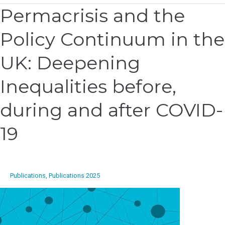
Permacrisis and the
Permacrisis
and
Policy Continuum in the
the
Policy
Continuum
UK: Deepening
in
the
Inequalities before,
UK:
Deepening
during and after COVID-
Inequalities
before,
19
during
and
after
COVID-
Publications
,
Publications 2025
19