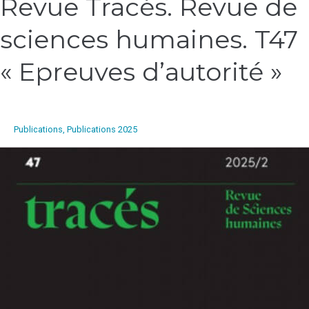
Revue Tracés. Revue de
Tracés.
sciences humaines. T47
Revue
de
sciences
« Epreuves d’autorité »
humaines.
T47
« Epreuves
d’autorité »
Publications
,
Publications 2025