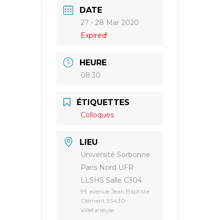
DATE
27 - 28 Mar 2020
Expired!
HEURE
08:30
ÉTIQUETTES
Colloques
LIEU
Université Sorbonne
Paris Nord UFR
LLSHS Salle C304
99 avenue Jean Baptiste
Clément 93430
Villetaneuse