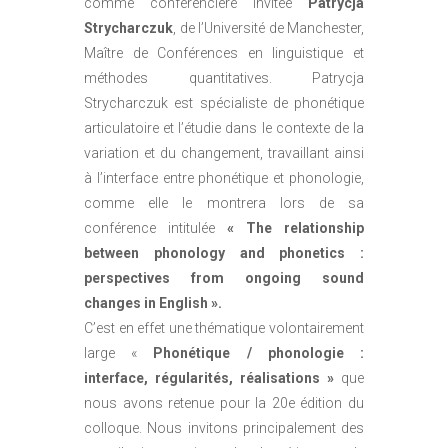
comme conférencière invitée
Patrycja
Strycharczuk
, de l’Université de Manchester,
Maître de Conférences en linguistique et
méthodes quantitatives. Patrycja
Strycharczuk est spécialiste de phonétique
articulatoire et l’étudie dans le contexte de la
variation et du changement, travaillant ainsi
à l’interface entre phonétique et phonologie,
comme elle le montrera lors de sa
conférence intitulée
« The relationship
between phonology and phonetics :
perspectives from ongoing sound
changes in English ».
C’est en effet une thématique volontairement
large «
Phonétique / phonologie :
interface, régularités, réalisations »
que
nous avons retenue pour la 20e édition du
colloque. Nous invitons principalement des