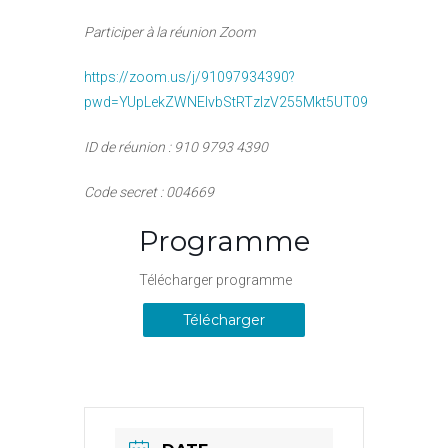
Participer à la réunion Zoom
https://zoom.us/j/91097934390?
pwd=YUpLekZWNEIvbStRTzlzV255Mkt5UT09
ID de réunion : 910 9793 4390
Code secret : 004669
Programme
Télécharger programme
Télécharger