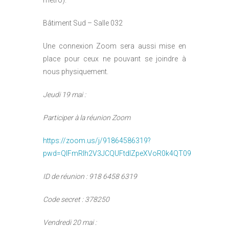
métro).
Bâtiment Sud – Salle 032
Une connexion Zoom sera aussi mise en
place pour ceux ne pouvant se joindre à
nous physiquement.
Jeudi 19 mai :
Participer à la réunion Zoom
https://zoom.us/j/91864586319?
pwd=QlFmRlh2V3JCQUFtdlZpeXVoR0k4QT09
ID de réunion : 918 6458 6319
Code secret : 378250
Vendredi 20 mai :