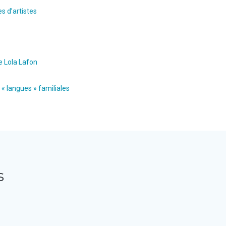
s d’artistes
e Lola Lafon
 « langues » familiales
s