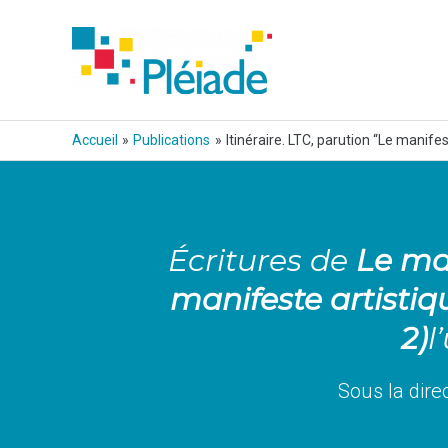
Aller
au
contenu
Accueil
Publications
Itinéraire. LTC, parution “Le manifes
Navigation
des
articles
Écritures de
Le ma
manifeste artistiqu
2)
l
Sous la dire