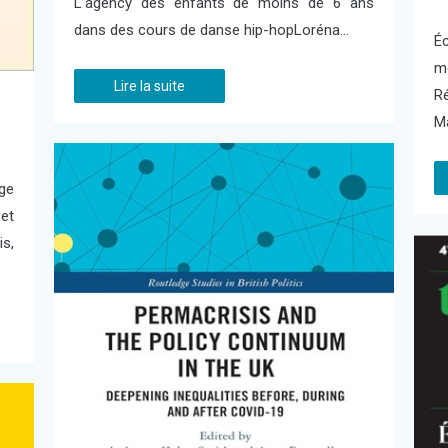
L’agency des enfants de moins de 6 ans
dans des cours de danse hip-hopLoréna…
É
m
Lire la suite
Ré
Ma
age
et
s,