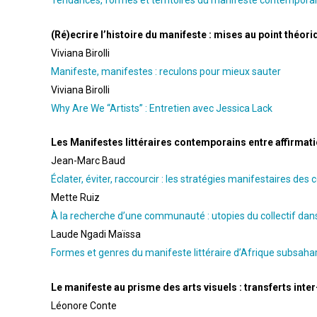
Tendances, formes et territoires du manifeste contemporain
(Ré)ecrire l’histoire du manifeste : mises au point théori
Viviana Birolli
Manifeste, manifestes : reculons pour mieux sauter
Viviana Birolli
Why Are We “Artists” : Entretien avec Jessica Lack
Les Manifestes littéraires contemporains entre affirmatio
Jean-Marc Baud
Éclater, éviter, raccourcir : les stratégies manifestaires des 
Mette Ruiz
À la recherche d’une communauté : utopies du collectif dan
Laude Ngadi Maïssa
Formes et genres du manifeste littéraire d’Afrique subsah
Le manifeste au prisme des arts visuels : transferts inter
Léonore Conte