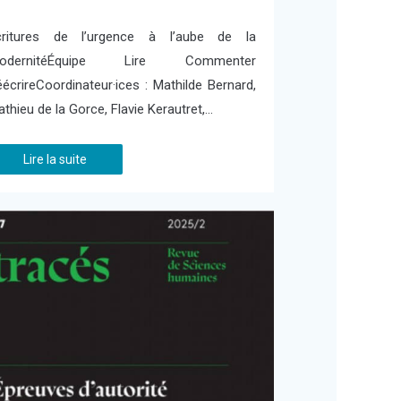
critures de l’urgence à l’aube de la
odernitéÉquipe Lire Commenter
écrireCoordinateur·ices : Mathilde Bernard,
thieu de la Gorce, Flavie Kerautret,…
Lire la suite