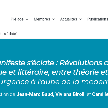
Pléiade
Membres
Actualités
Publication
te s’éclate”
nifeste s’éclate : Révolution
e et littéraire, entre théorie e
’urgence à l’aube de la moder
ction de
Jean-Marc Baud, Viviana Birolli
et
Camill