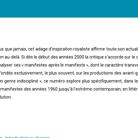
lus que jamais, cet adage d’inspiration royaliste affirme toute son actua
bien au-delà. Si dès le début des années 2000 la critique s’accorde sur le
alyser ces « manifestes après le manifeste », dont le caractère trans
 fondés exclusivement, le plus souvent, sur les productions des avant-g
s d’un genre indiscipliné », ce numéro explore plus spécifiquement, dan
manifestes des années 1960 jusqu’à l’extrême contemporain, en littér
ution..