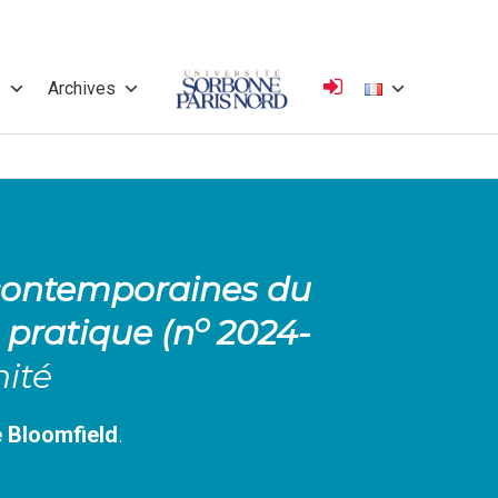
s
Archives
Université
Sorbonne Paris
s contemporaines du
o
t pratique (n
2024-
Nord
nité
e Bloomfield
.