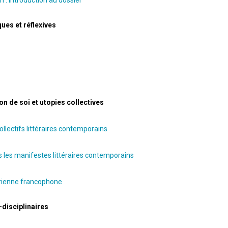
 : Introduction au dossier
ques et réflexives
n de soi et utopies collectives
collectifs littéraires contemporains
s les manifestes littéraires contemporains
arienne francophone
-disciplinaires