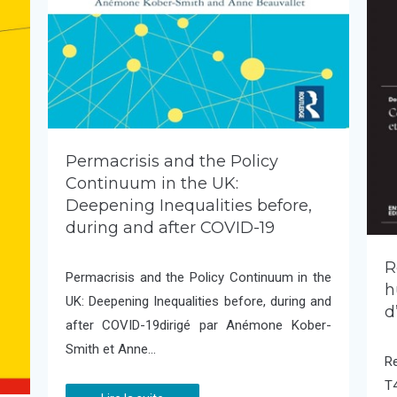
Permacrisis and the Policy
Continuum in the UK:
Deepening Inequalities before,
during and after COVID-19
R
Permacrisis and the Policy Continuum in the
h
UK: Deepening Inequalities before, during and
d
after COVID-19dirigé par Anémone Kober-
Smith et Anne…
R
T