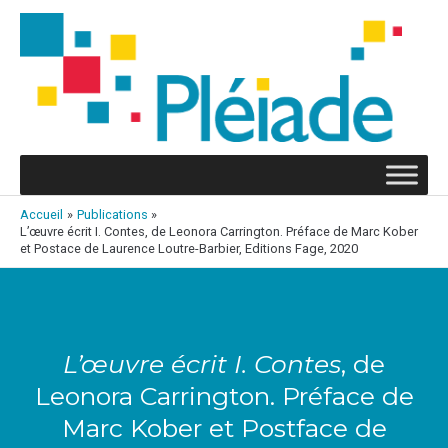
Aller
au
contenu
Accueil
Publications
L’œuvre écrit I. Contes, de Leonora Carrington. Préface de Marc Kober
et Postace de Laurence Loutre-Barbier, Editions Fage, 2020
Navigation
des
articles
L’œuvre écrit I. Contes
, de
Leonora Carrington. Préface de
Marc Kober et Postface de