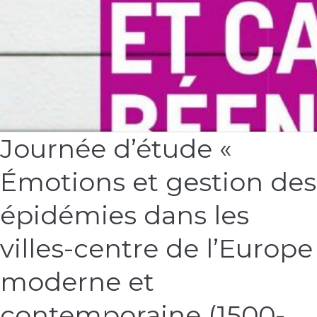
Est associée à cette journée, une exposition des œuvres
photographiques de Guillaume Coadou sur Haïti.
Programme
Lire la suite »
Journée d’étude «
Journée
d’étude
Émotions et gestion des
«
Émotions
et
épidémies dans les
gestion
des
villes-centre de l’Europe
épidémies
dans
moderne et
les
villes-
contemporaine (1500-