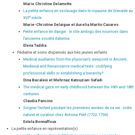
Marie Christine
Delamotte
La petite enfance en esclavage dans le royaume de Grenade au
e
XVI
siècle
Marie-Christine
Delaigue
et Aurelia
Martín Casares
Petite enfance en danger : le rôle ambigu des nourrices dans
l’ancienne société italienne
Elena
Taddia
Pédiatrie et soins dispensés aux très jeunes enfants
Medical auxiliaries from the physician’s viewpoint in Ancient,
Medieval and Renaissance medical texts: codifying
professional skills or establishing a hierarchy?
Dina
Bacalexi
et Mehrnaz
Katouzian-Safadi
The medical gaze on early childhood between the 16th and 18th
centuries
Claudia
Pancino
Soigner l’enfant pendant les premières années de sa vie : ordre
naturel et curation chez Antoine Petit (1722-1794)
Estela
Bonnaffoux
La petite enfance en représentation(s)