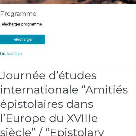
Programme
Télécharger programme
Télécharger
Lire la suite »
Journée d’études
Journée
d’études
internationale “Amitiés
internationale
“Amitiés
épistolaires
épistolaires dans
dans
l’Europe
l’Europe du XVIIIe
du
XVIIIe
siècle” / “Epistolary
siècle”