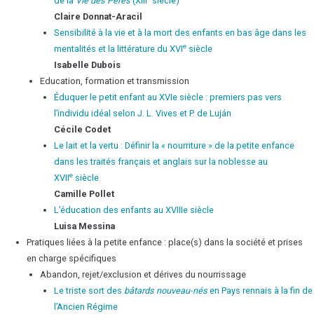
de la
Vie des Pères
(XIII
siècle)
Claire
Donnat-Aracil
Sensibilité à la vie et à la mort des enfants en bas âge dans les
e
mentalités et la littérature du XVI
siècle
Isabelle
Dubois
Education, formation et transmission
Éduquer le petit enfant au XVIe siècle : premiers pas vers
l’individu idéal selon J. L. Vives et P. de Luján
Cécile
Codet
Le lait et la vertu : Définir la « nourriture » de la petite enfance
dans les traités français et anglais sur la noblesse au
e
XVII
siècle
Camille
Pollet
L’éducation des enfants au XVIIIe siècle
Luisa
Messina
Pratiques liées à la petite enfance : place(s) dans la société et prises
en charge spécifiques
Abandon, rejet/exclusion et dérives du nourrissage
Le triste sort des
bâtards
nouveau-nés
en Pays rennais à la fin de
l’Ancien Régime