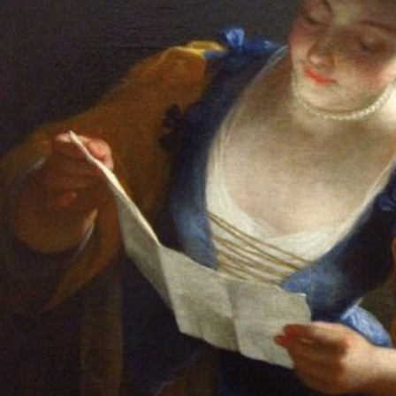
Jeudi 10 décembre (9h-18h): JOURNEE D’ETUDES INTERNATIONALE
Dans le cadre de la programmation scientifique du projet H2020
DIGITENS et du GIS Sociabilités :
“Amitiés épistolaires dans l’Europe du XVIIIe siècle” / “Epistolary
Friendships in Eighteenth-Century Europe”
Organisée par Alain Kerhervé, Isabelle Le Pape et Mascha Hansen, en
partenariat avec la BnF
En visioconférence et sur inscription obligatoire :
marie-
laure.trebaul@univ-brest.fr
Accéder aux détails et au programme grâce au lien ci-dessous, sur le
site du projet H2020 DIGITENS.