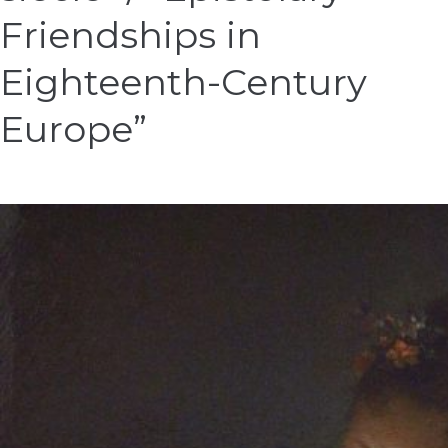
/
Friendships in
“Epistolary
Friendships
Eighteenth-Century
in
Eighteenth-
Europe”
Century
Europe”