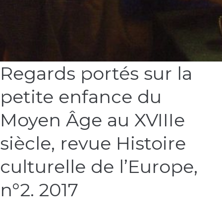
Télécharger l’affiche de la Journée d’études
Lire la suite »
Regards portés sur la
Regards
portés
petite enfance du
sur
la
petite
Moyen Âge au XVIIIe
enfance
du
siècle, revue Histoire
Moyen
Âge
culturelle de l’Europe,
au
XVIIIe
n°2. 2017
siècle,
revue
Histoire