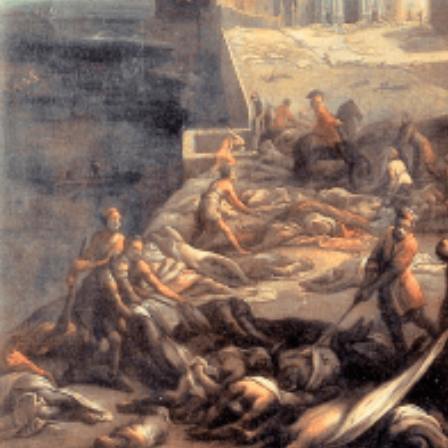
La pandémie Covid-19 actuelle et la crise sanitaire qui en découle ne sont en
rien une nouveauté au regard de l’histoire. Le monde a connu maintes
épidémies (pestes, choléra, typhus…) qui ont décimé les populations. À
chaque fois, il a fallu prendre en charge les victimes, s’occuper de
l’inhumation des corps et reconstruire physiquement et moralement la Cité,
tout en prenant en compte l’émotion des populations citadines et de leurs
édiles face aux pertes humaines et à la souffrance. Toute épidémie a
néanmoins toujours un caractère inédit. Les réactions émotionnelles face au
fléau sont étroitement liées à la gestion que les gouvernements locaux ou
nationaux mettent en place, à la façon dont on va tenter de contenir ou à
l’inverse d’exacerber la peur pour mieux contrôler la population à défaut de
pouvoir le faire de l’épidémie. C’est cette perspective au croisement de
l’histoire de la médecine, de l’histoire des émotions et de l’histoire des
mentalités que cette journée d’études propose d’aborder à travers des
exemples de villes-centre qui connurent des vagues épidémiques à l’époque
moderne ou contemporaine.