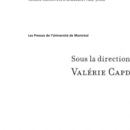
Présentation
Presses de l’Université de Montréal, 2023
Préface de : Pierre-Yves Beaurepaire ;
Contributions de : Aurélie Chatenet-Calyste ; Simon Deschamps ; Isabelle
Guégan ; Sihem Kchaou ; Pierre Labrune ; Giacomo Lorandi ; Laurence Machet
; Fabienne Moine ; Michael North ; Miles Ogborn ; Mathieu Perron ; Léa
Rénucci.
Résumé : Cet ouvrage collectif, composé de 12 chapitres, interroge la
fonction des pratiques de sociabilité dans la construction ou la