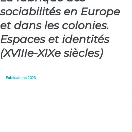
fabrique
sociabilités en Europe
des
sociabilités
en
et dans les colonies.
Europe
et
Espaces et identités
dans
les
(XVIIIe-XIXe siècles)
colonies.
Espaces
et
identités
Publications 2023
(XVIIIe-
XIXe
siècles)