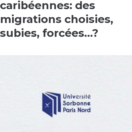
caribéennes: des
et
caribéennes:
des
migrations choisies,
migrations
choisies,
subies, forcées…?
subies,
forcées…?