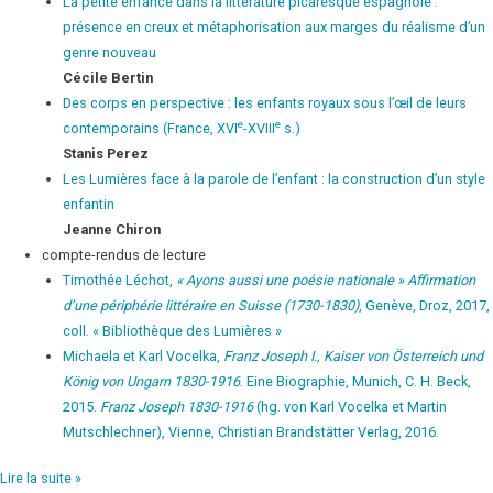
La petite enfance dans la littérature picaresque espagnole :
présence en creux et métaphorisation aux marges du réalisme d’un
genre nouveau
Cécile
Bertin
Des corps en perspective : les enfants royaux sous l’œil de leurs
e
e
contemporains (France, XVI
-XVIII
s.)
Stanis
Perez
Les Lumières face à la parole de l’enfant : la construction d’un style
enfantin
Jeanne
Chiron
compte-rendus de lecture
Timothée Léchot,
« Ayons aussi une poésie nationale » Affirmation
d’une périphérie littéraire en Suisse (1730-1830)
, Genève, Droz, 2017,
coll. « Bibliothèque des Lumières »
Michaela et Karl Vocelka,
Franz Joseph I., Kaiser von Österreich und
König von Ungarn 1830-1916
. Eine Biographie, Munich, C. H. Beck,
2015.
Franz Joseph 1830-1916
(hg. von Karl Vocelka et Martin
Mutschlechner), Vienne, Christian Brandstätter Verlag, 2016.
Lire la suite »