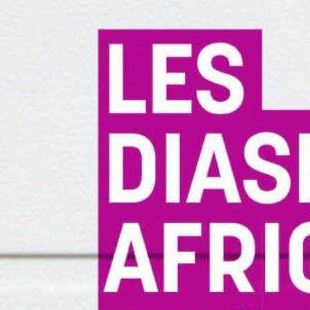
Résumé
:
La journée d’étude vise à produire une réflexion pluridisciplinaire sur les
mobilités à partir des dynamiques africaines et caribéennes. Elle questionne
les formes, les profils, les trajectoires et les types migratoires au regard,
d’une part des dynamiques politiques contemporaines au Togo et de la
résistance des militants politiques de ce pays depuis l’exil et d’autre part, des
circulations mobilitaires entre le Nord et le Sud et les circulations langagières
au Cameroun ainsi que leur effet sur la littérature francophone. Y
communiqueront des doctorants, des post-doctorants, des chercheuses (de
Pléiade, du programme Pause du Collège de France et de l’Université Jean
Price-Mars d’Haïti) qui travaillent sur les diasporas africaines et caribéennes
et des membres de la société civile qui sont des témoins de ces
mouvements.