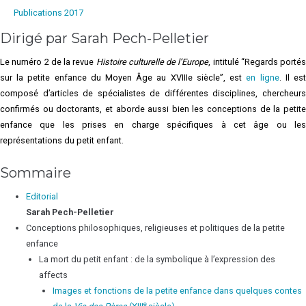
culturelle
Publications 2017
de
Dirigé par Sarah Pech-Pelletier
l’Europe,
n°2.
Le numéro 2 de la revue
Histoire culturelle de l’Europe
, intitulé “Regards portés
2017
sur la petite enfance du Moyen Âge au XVIIIe siècle”, est
en ligne
. Il es
composé d’articles de spécialistes de différentes disciplines, chercheurs
confirmés ou doctorants, et aborde aussi bien les conceptions de la petite
enfance que les prises en charge spécifiques à cet âge ou les
représentations du petit enfant.
Sommaire
Editorial
Sarah
Pech-Pelletier
Conceptions philosophiques, religieuses et politiques de la petite
enfance
La mort du petit enfant : de la symbolique à l’expression des
affects
Images et fonctions de la petite enfance dans quelques contes
e