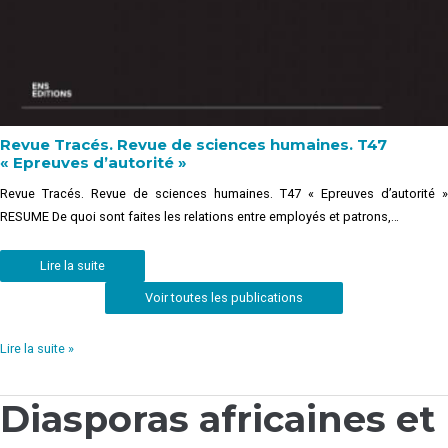
Revue Tracés. Revue de sciences humaines. T47
« Epreuves d’autorité »
Revue Tracés. Revue de sciences humaines. T47 « Epreuves d’autorité »
RESUME De quoi sont faites les relations entre employés et patrons,…
Lire la suite
Voir toutes les publications
Lire la suite »
Diasporas africaines et
Diasporas
africaines