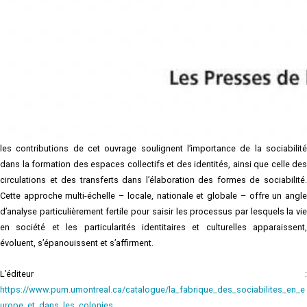
reconfiguration des espaces en Europe et dans les colonies aux XVIIIe et XIXe
siècles. Les sociabilités s’y déclinent et se transforment au gré des
circulations des personnes, des pratiques et des objets, et des rencontres,
échanges ou tensions entre individus et communautés. Au-delà de l’étude
des espaces physiques et géographiques, l’espace « pratiqué » par la
sociabilité permet d’appréhender les rapports qui se nouent entre espaces et
sociétés et les phénomènes sociaux qui en découlent. De la
wilderness
nord
américaine à l’Inde du Raj britannique, des taverniers québécois aux paysans
bas-bretons, des salons et des réseaux curiaux aux communautés d’esclaves,
les contributions de cet ouvrage soulignent l’importance de la sociabilité
dans la formation des espaces collectifs et des identités, ainsi que celle des
circulations et des transferts dans l’élaboration des formes de sociabilité.
Cette approche multi-échelle – locale, nationale et globale – offre un angle
d’analyse particulièrement fertile pour saisir les processus par lesquels la vie
en société et les particularités identitaires et culturelles apparaissent,
évoluent, s’épanouissent et s’affirment.
L’éditeur :
https://www.pum.umontreal.ca/catalogue/la_fabrique_des_sociabilites_en_e
urope_et_dans_les_colonies