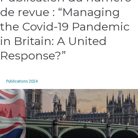
du
de revue : “Managing
numéro
de
revue
the Covid-19 Pandemic
:
“Managing
in Britain: A United
the
Covid-
Response?”
19
Pandemic
in
Britain:
Publications 2024
A
United
Response?”