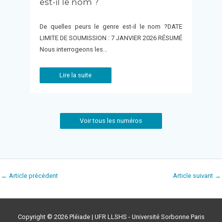
est-il le nom ?
De quelles peurs le genre est-il le nom ?DATE
LIMITE DE SOUMISSION : 7 JANVIER 2026 RÉSUMÉ
Nous interrogeons les…
Lire la suite
Voir tous les numéros
←
Article précédent
Article suivant
→
Copyright © 2026
Pléiade
| UFR LLSHS - Université Sorbonne Paris