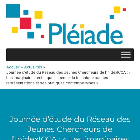
Aller
au
contenu
Accueil
Actualités
Journée d’étude du Réseau des Jeunes Chercheurs de l’InidexICCA : «
Les imaginaires techniques : penser la technique par ses
représentations et ses pratiques contemporaines »
Navigation
des
articles
Journée d’étude du Réseau des
Jeunes Chercheurs de
l’InidexICCA : « Les imaginaires