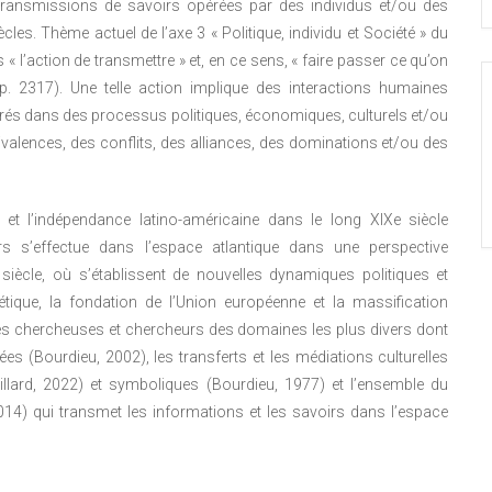
s transmissions de savoirs opérées par des individus et/ou des
les. Thème actuel de l’axe 3 « Politique, individu et Société » du
« l’action de transmettre » et, en ce sens, « faire passer ce qu’on
p. 2317). Une telle action implique des interactions humaines
rés dans des processus politiques, économiques, culturels et/ou
valences, des conflits, des alliances, des dominations et/ou des
 et l’indépendance latino-américaine dans le long XIXe siècle
 s’effectue dans l’espace atlantique dans une perspective
siècle, où s’établissent de nouvelles dynamiques politiques et
étique, la fondation de l’Union européenne et la massification
des chercheuses et chercheurs des domaines les plus divers dont
es (Bourdieu, 2002), les transferts et les médiations culturelles
llard, 2022) et symboliques (Bourdieu, 1977) et l’ensemble du
14) qui transmet les informations et les savoirs dans l’espace