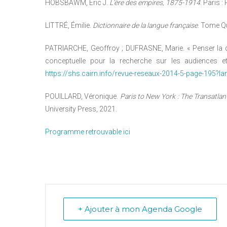
HOBSBAWM, Éric J.
L’ère des empires, 1875-1914
. Paris : 
LITTRÉ, Émilie.
Dictionnaire de la langue française
. Tome Qu
PATRIARCHE, Geoffroy ; DUFRASNE, Marie. « Penser la d
conceptuelle pour la recherche sur les audiences e
https://shs.cairn.info/revue-reseaux-2014-5-page-195?la
POUILLARD, Véronique.
Paris to New York : The Transatlan
University Press, 2021.
Programme retrouvable ici
+ Ajouter à mon Agenda Google