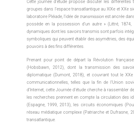
Cette journée d’étude propose discuter les différente
groupes dans l’espace transatlantique au XIXe et XXe sièc
laboratoire Pléiade, l’idée de
transmission
est ancrée dans 
possède en la possession d’un autre » (Littré, 1874, 
dynamiques dont les savoirs transmis sont parfois intég
symboliques qui peuvent établir des asymétries, des équi
pouvoirs à des fins différentes.
Prenant pour point de départ la Révolution française
(Hobsbawn, 2012), dont la transmission des savoirs
diplomatique (Dumont, 2018), et couvrant tout le XXe 
communicationnelles, telles que la fin de l’Union sovi
d’Internet, cette Journée d’étude cherche à rassembler 
les recherches prennent en compte la circulation des idé
(Espagne, 1999, 2013), les circuits économiques (Poui
réseau médiatique complexe (Patriarche et Dufrasne, 20
transatlantique.