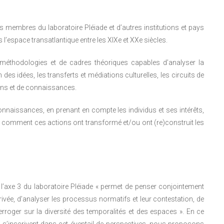
es membres du laboratoire Pléiade et d’autres institutions et pays
 l’espace transatlantique entre les XIXe et XXe siècles.
 méthodologies et de cadres théoriques capables d’analyser la
es idées, les transferts et médiations culturelles, les circuits de
ons et de connaissances.
naissances, en prenant en compte les individus et ses intérêts,
 comment ces actions ont transformé et/ou ont (re)construit les
l’axe 3 du laboratoire Pléiade « permet de penser conjointement
e privée, d’analyser les processus normatifs et leur contestation, de
nterroger sur la diversité des temporalités et des espaces ». En ce