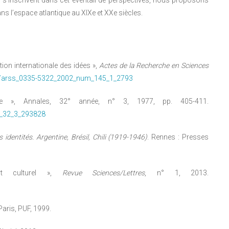
i s’inscrivent dans cet éventail de perspectives, nous proposons
ns l’espace atlantique au XIXe et XXe siècles.
tion internationale des idées »,
Actes de la Recherche en Sciences
oc/arss_0335-5322_2002_num_145_1_2793
ue », Annales, 32° année, n° 3, 1977, pp. 405-411.
m_32_3_293828
 identités. Argentine, Brésil, Chili (1919-1946)
. Rennes : Presses
rt culturel »,
Revue Sciences/Lettres
, n° 1, 2013.
 Paris, PUF, 1999.