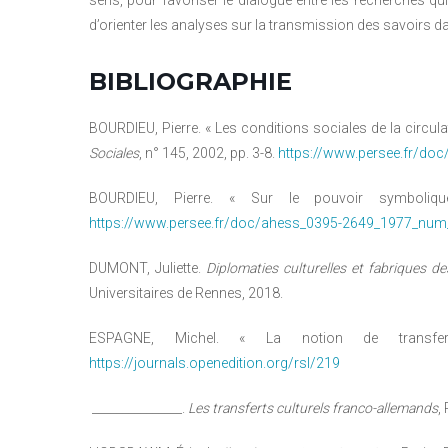
sens, pour favoriser le dialogue entre les recherches qu
d’orienter les analyses sur la transmission des savoirs da
BIBLIOGRAPHIE
BOURDIEU, Pierre. « Les conditions sociales de la circula
Sociales
, n° 145, 2002, pp. 3-8.
https://www.persee.fr/d
BOURDIEU, Pierre. « Sur le pouvoir symboliq
https://www.persee.fr/doc/ahess_0395-2649_1977_nu
DUMONT, Juliette.
Diplomaties culturelles et fabriques des
Universitaires de Rennes, 2018.
ESPAGNE, Michel. « La notion de transfe
https://journals.openedition.org/rsl/219
_______________.
Les transferts culturels franco-allemands
,