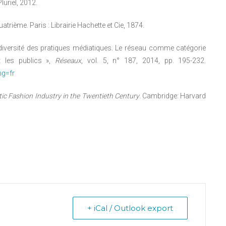
Pluriel, 2012.
atrième. Paris : Librairie Hachette et Cie, 1874.
iversité des pratiques médiatiques. Le réseau comme catégorie
t les publics »,
Réseaux
, vol. 5, n° 187, 2014, pp. 195-232.
ng=fr
tic Fashion Industry in the Twentieth Century
. Cambridge: Harvard
+ iCal / Outlook export