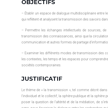
OBJECTIFS
– Établir un espace de dialogue multidisciplinaire entre l
qui reflètent et analysent la transmission des savoirs dans
– Permettre les échanges intellectuels de sources, de
transmission des connaissances, ainsi que la circulation d
communication et autres formes de partage d’informati
– Examiner les différents modes de transmission des con
les contextes, les temps et les espaces pour comprendre
sociétés contemporaines.
JUSTIFICATIF
Le thème de « la transmission », tel comme décrit dans 
l’individuel et le collectif, la sphère publique et la sphèr
poser la question de l’altérité et de la médiation, de s’i