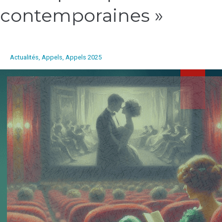
la
contemporaines »
technique
par
ses
représentations
Actualités
,
Appels
,
Appels 2025
et
ses
pratiques
contemporaines
»