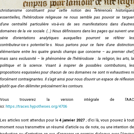
délimités. Autant le souligner d’emblée : si la religion et plus spécifiquement le
christianisme constituent pour cette notion des références historiques
essentielles, l’hétérodoxie religieuse ne nous semble pas pouvoir se targuer
d’une centralité particulière vis-à-vis de ses manifestations dans d’autres
domaines de la vie sociale. (…) Nous définissons dans les pages qui suivent une
série d’orientations analytiques auxquelles pourront se référer les
contributeur·ice·s potentiel·le·s. Nous partons pour ce faire d’une distinction
élémentaire entre les quatre grands champs que concerne – au premier chef,
mais sans exclusivité – le phénomène de l’hétérodoxie : la religion, les arts, la
politique et la science. Visant à inspirer de possibles contributions, les
propositions esquissées pour chacun de ces domaines ne sont ni exhaustives ni
forcément contraignantes. Il s’agit ainsi pour nous d’ouvrir un espace de réflexion
plutôt que d’en délimiter précisément les contours.
Vous trouverez la version intégrale de l’AAC
ici:
https://traces.hypotheses.org/4706
Les articles sont attendus pour le
4 janvier 2027
; d’ici là, vous pouvez à tou
moment nous transmettre un résumé d’article ou de note, ou une intention de
traduction ou d’entretien en vue d’engager un premier dialogue avec l’équipe