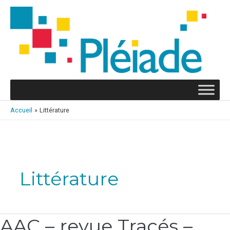
Aller
au
contenu
Accueil
Littérature
Pagination
d’article
Littérature
AAC – revue Tracés –
AAC