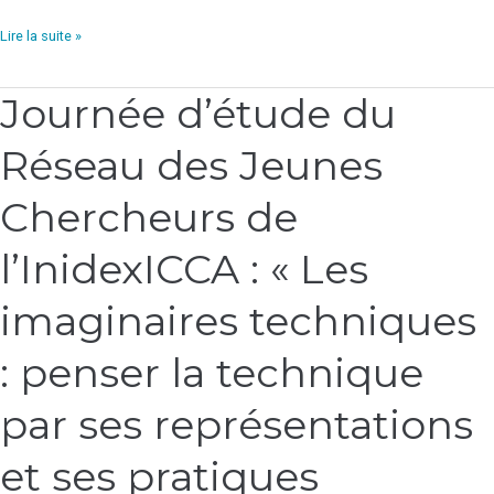
Lire la suite »
Journée d’étude du
Journée
d’étude
Réseau des Jeunes
du
Réseau
des
Chercheurs de
Jeunes
Chercheurs
l’InidexICCA : « Les
de
l’InidexICCA
imaginaires techniques
:
«
: penser la technique
Les
imaginaires
par ses représentations
techniques
:
et ses pratiques
penser