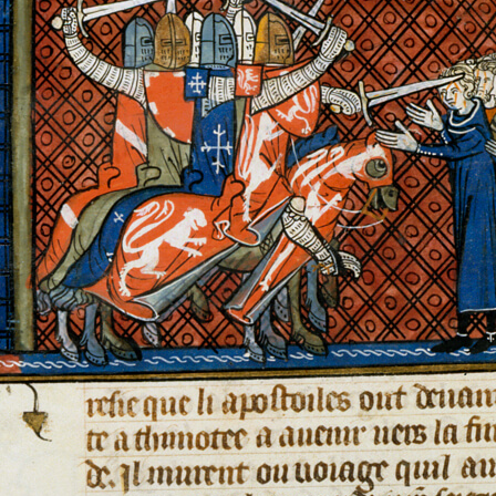
Appel à contributions
revue Tracés
« Hétérodoxies »
DATE LIMITE DE SOUMISSION : 4 JANVIER 2027
La revue
Tracés
est ravie de vous
transmettre son dernier appel à
contribution : « Hétérodoxies » (T52),
dirigé par Chloé Mondémé, Pierre-
Nicolas Oberhauser et Anthony
Pecqueux, et dont voici un extrait :
Le présent numéro de
Tracés
vise à mettre en discussion la notion d’hétérodoxi
et ses équivoques, sur une variété de terrains d’enquête et à partir de cas