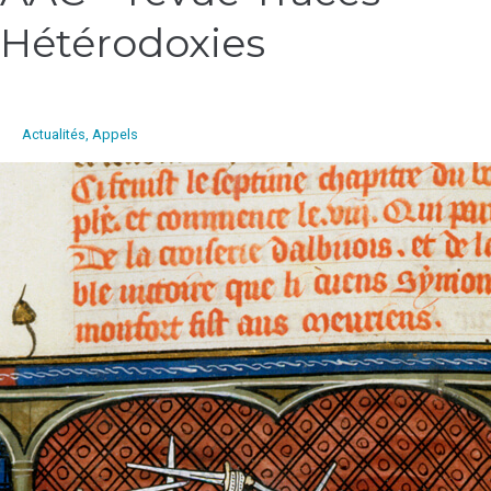
–
Hétérodoxies
revue
Tracés
–
Hétérodoxies
Actualités
,
Appels