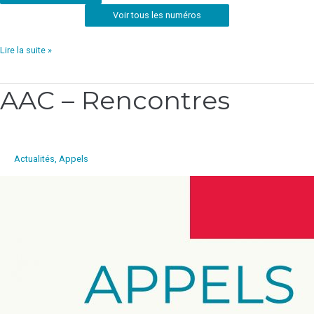
Voir tous les numéros
Lire la suite »
AAC – Rencontres
AAC
–
Rencontres
Actualités
,
Appels