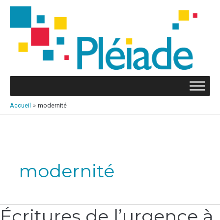
Aller
au
contenu
Accueil
modernité
modernité
Écritures de l’urgence à
Écritures