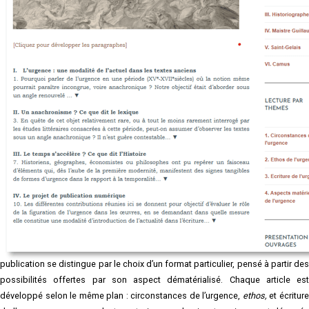
Écritures de l’urgence à l’aube de
la modernité
Équipe Lire Commenter Réécrire
Coordinateur·ices : Mathilde Bernard, Mathieu de la Gorce, Flavie Kerautret,
Florence Tanniou
RÉSUMÉ
Cette étude s’intéresse aux modes de présence de l’urgence, motif obsédant
de notre contemporanéité, dans une période où elle n’est pas théorisée (entre
le XVᵉ et le XVIIᵉ siècle). L’expression d’un sentiment d’urgence manifeste une
singulière croyance en une efficacité de l’écrit que chaque contributrice ou
contributeur interroge dans le contexte de l’ouvrage qu’elle ou il étudie. La
publication se distingue par le choix d’un format particulier, pensé à partir des
possibilités offertes par son aspect dématérialisé. Chaque article est
développé selon le même plan : circonstances de l’urgence,
ethos,
et écritur