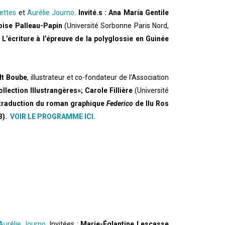
rettes
et
Aurélie Journo
.
Invité.s :
Ana María Gentile
oise Palleau-Papin
(Université Sorbonne Paris Nord,
« L’écriture à l’épreuve de la polyglossie en Guinée
lt Boube
, illustrateur et co-fondateur de l’Association
llection Illustrangères»; Carole Fillière
(Université
 la traduction du roman graphique
Federico
de Ilu Ros
3).
VOIR LE PROGRAMME ICI.
Aurélie Journo
. Invitées :
Marie-Églantine Lescasse