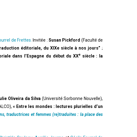
ourrel de Frettes.
Invitée :
Susan
Pickford
(Faculté de
traduction éditoriale, du XIXe siècle à nos jours”
;
e
toriale dans l’Espagne du début du XX
siècle : la
ulie Oliveira da Silva
(Université Sorbonne Nouvelle),
ALCO),
« Entre les mondes : lectures plurielles d’un
ns, traductrices et femmes (re)traduites : la place des