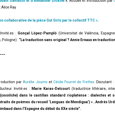
 d’Alain Damasio et d’Alexander Dickow
».
Accueil et introduction par
 Alice Ray.
 collaborative de la pièce Gut Girls par le collectif TTC »
.
 Invité.es :
Gonçal López-Pampló
(Universitat de València, Espagne
e, Pologne) :
“La traduction sans original ? Annie Ernaux en traductio
___
troduction par
Aurélie Journo
et
Cécile Fourrel de Frettes
. Discutant 
ucteur. Invité.es :
Marie Karas-Delcourt
(traductrice littéraire, in
(
cocoliche
) dans le castillan standard rioplatense : dialectes et
traits de poèmes du recueil ‘Lenguas de Mendigua’) »
;
Andrés Urd
Rimbaud dans l’Espagne du début du XXe siècle”.