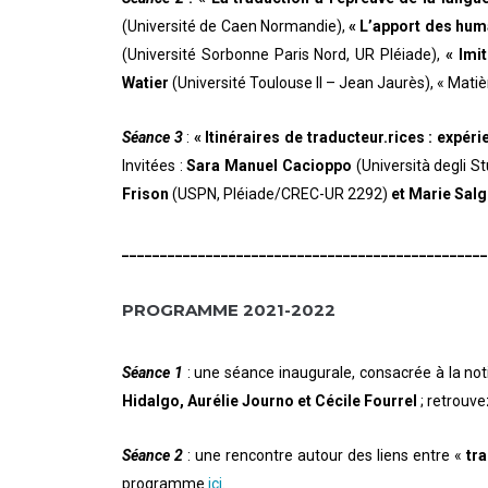
(Université de Caen Normandie),
« L’apport des huma
(Université Sorbonne Paris Nord, UR Pléiade),
« Imi
Watier
(Université Toulouse II – Jean Jaurès), « Matièr
Séance 3
:
« Itinéraires de traducteur.rices : expéri
Invitées :
Sara Manuel Cacioppo
(Università degli S
Frison
(USPN, Pléiade/CREC-UR 2292)
et Marie Sal
________________________________________________
PROGRAMME 2021-2022
Séance 1
: une séance inaugurale, consacrée à la not
Hidalgo, Aurélie Journo et Cécile Fourrel
; retrouv
Séance 2
: une rencontre autour des liens entre «
tr
programme
ici
.