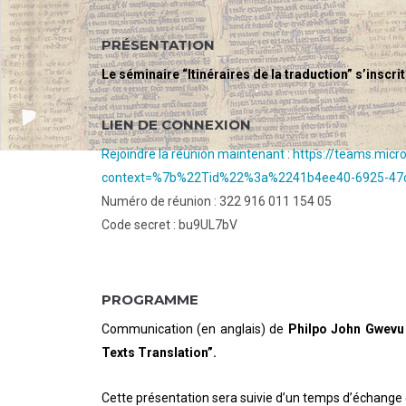
Texts Translation”
PRÉSENTATION
Le séminaire “Itinéraires de la traduction” s’inscri
LIEN DE CONNEXION
Rejoindre la réunion maintenant
:
https://teams.micr
context=%7b%22Tid%22%3a%
2241b4ee40-6925-47c
Numéro de réunion : 322 916 011 154 05
Code secret : bu9UL7bV
PROGRAMME
Communication (en anglais) de
Philpo John Gwevu
Texts Translation”.
Cette présentation sera suivie d’un temps d’échange 