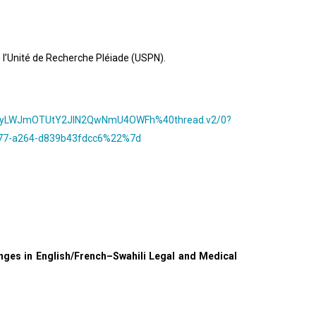
 l’Unité de Recherche Pléiade (USPN).
gyLWJmOT
UtY2JlN2QwNmU4OWFh%40thread.
v2/0?
77-a264-
d839b43fdcc6%22%7d
enges in English/French–Swahili Legal and Medical