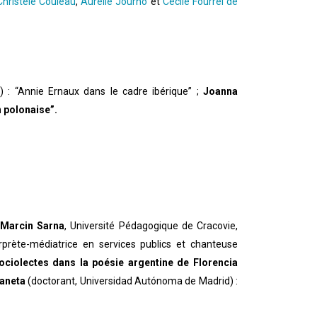
Christèle Couleau
,
Aurélie Journo
et
Cécile Fourrel de
) : “Annie Ernaux dans le cadre ibérique” ;
Joanna
n polonaise”.
:
Marcin Sarna
, Université Pédagogique de Cracovie,
terprète-médiatrice en services publics et chanteuse
 sociolectes dans la poésie argentine de Florencia
aneta
(doctorant, Universidad Autónoma de Madrid) :