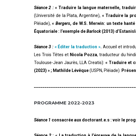
Séance 2 :
« Traduire la langue maternelle, traduire
(Université de la Plata, Argentine),
« Traduire la pro
Pléiade),
«
Bergers
, de W.S. Merwin: un texte hanté
Équatoriale : l’exemple de
Barlock
(2013) d’Estanis
Séance 3 :
« Éditer la traduction »
.
Accueil et introd
Les Trois Têtes et
Nicola Pozza
, traducteur du hind
Toulouse-Jean Jaurès, LLA Creatis):
« Traduire et c
(2023) » ; Mathilde Lévêque
(USPN, Pléiade).
Présent
________________________________________________
PROGRAMME 2022-2023
Séance 1
consacrée aux doctorant.e.s : voir le pr
Séance 2
: « La traduction à l’épreuve de la langu