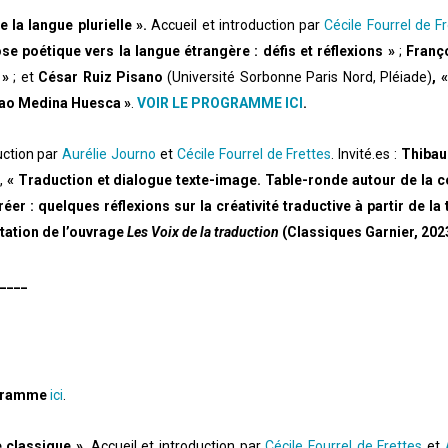
 la langue plurielle ».
Accueil et introduction par
Cécile Fourrel de F
se poétique vers la langue étrangère : défis et réflexions »
;
Franç
 »
; et
César Ruiz Pisano
(Université Sorbonne Paris Nord, Pléiade)
, 
lao Medina Huesca »
.
VOIR LE PROGRAMME ICI
.
uction par
Aurélie Journo
et
Cécile Fourrel de Frettes
. Invité.es :
Thibau
i,
« Traduction et dialogue texte-image. Table-ronde autour de la co
réer : quelques réflexions sur la créativité traductive à partir de
ation de l’ouvrage
Les Voix de la traduction
(Classiques Garnier, 202
____
ogramme
ici
.
e classique »
. Accueil et introduction par
Cécile Fourrel de Frettes
et