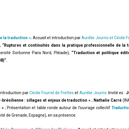
e la traduction »
.
Accueil et introduction par
Aurélie Journo et
Cécile F
),
“Ruptures et continuités dans la pratique professionnelle de la 
versité Sorbonne Paris Nord, Pléiade),
“Traduction et politique édi
8)”.
 introduction par
Cécile Fourrel de Frettes
et
Aurélie Journo
. Invité.es :
J
brésilienne : sillages et enjeux de traduction »
;
Nathalie Carré
(IN
 »
; Présentation et table ronde autour de l’ouvrage collectif
Traductio
sité de Grenade, Espagne), en sa présence.