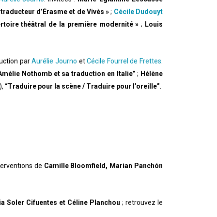
 traducteur d’Érasme et de Vivès »
;
Cécile Dudouyt
ertoire théâtral de la première modernité »
;
Louis
duction par
Aurélie Journo
et
Cécile Fourrel de Frettes
.
mélie Nothomb et sa traduction en Italie”
;
Hélène
,
“Traduire pour la scène / Traduire pour l’oreille”
.
nterventions de
Camille Bloomfield, Marian Panchón
a Soler Cifuentes et Céline Planchou
; retrouvez le