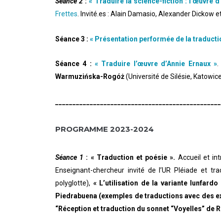
Séance 2
:
« Traduire la science-fiction : l’œuvre
Frettes
. Invité.es : Alain Damasio, Alexander Dickow et
Séance 3 :
« Présentation performée de la traduction
Séance 4 :
« Traduire l’œuvre d’Annie Ernaux »
.
Warmuzińska-Rogóż
(Université de Silésie, Katowic
________________________________________________
PROGRAMME 2023-2024
Séance 1
: « Traduction et poésie ».
Accueil et in
Enseignant-chercheur invité de l’UR Pléiade et trad
polyglotte),
« L’utilisation de la variante lunfardo 
Piedrabuena (exemples de traductions avec des ex
“Réception et traduction du sonnet “Voyelles” de 