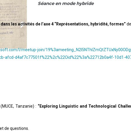
Séance en mode hybride
t dans les activités de l’axe 4 “Représentations, hybridité, formes”
de
osoft.com/l/
meetup-join/19%3ameeting_
N2I5NThlZmQtZTUxNy00OD
b-afcd-
d4af7c77501f%22%2c%22Oid%22%
3a%22712b0a4f-10d1-40
(MUCE, Tanzanie) :
“Exploring Linguistic and Technological Chall
et de questions.