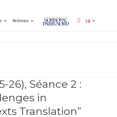
s
Archives
Université
Sorbonne Paris
5-26), Séance 2 :
Nord
lenges in
xts Translation”