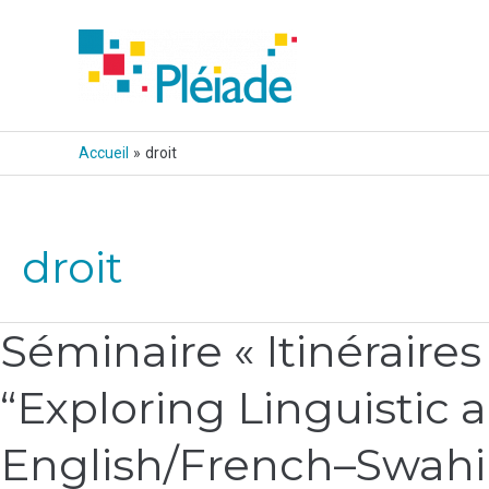
Aller
au
contenu
Accueil
droit
droit
Séminaire « Itinéraires
Séminaire
«
“Exploring Linguistic 
Itinéraires
de
English/French–Swahil
la
traduction