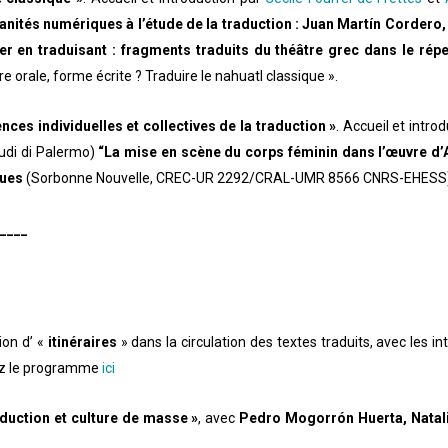
nités numériques à l’étude de la traduction : Juan Martín Cordero,
ter en traduisant : fragments traduits du théâtre grec dans le rép
e orale, forme écrite ? Traduire le nahuatl classique ».
ences individuelles et collectives de la traduction »
. Accueil et intro
tudi di Palermo)
“La mise en scène du corps féminin dans l’œuvre d’A
gues
(Sorbonne Nouvelle, CREC-UR 2292/CRAL-UMR 8566 CNRS-EHESS)
____
ion d’ «
itinéraires
» dans la circulation des textes traduits, avec les i
ez le programme
ici
aduction et culture de masse »
, avec
Pedro Mogorrón Huerta, Natali