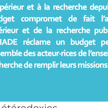
L’UR PLEIADE s’inquiète du projet de loi de finance 2025
u budget de l’État dévolue à l’enseignement supérieur et
t de fait l’avenir de l’enseignement supérieur et de la
rmettant véritablement à l’ensemble des acteur·rices 
remplir leurs missions.
Hétérodoxies