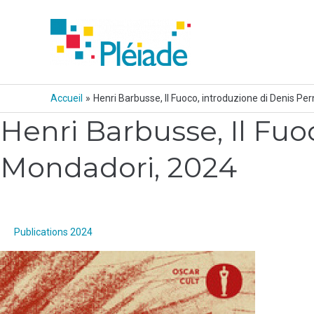
Aller
au
contenu
Accueil
Henri Barbusse, Il Fuoco, introduzione di Denis Pe
Henri Barbusse, Il Fuo
Henri
Pagination
Barbusse,
d’article
Mondadori, 2024
Il
Fuoco,
introduzione
di
Denis
Publications 2024
Pernot,
Milano,
Mondadori,
2024