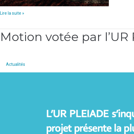
Lire la suite »
Motion votée par l’UR 
Motion
votée
par
l’UR
Pléiade
Actualités