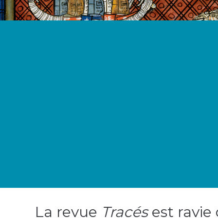
La revue
Tracés
est ravie