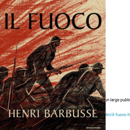
Éditeur/trice(s) scientifiques : Denis Pernot
Traduction italienne d’un texte de présentation, destiné à un large public
Pour plus d’information :
https://www.oscarmondadori.it/libri/il-fuoco-