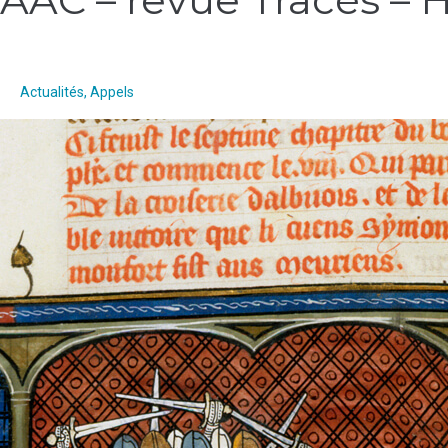
–
revue
Tracés
–
Actualités
,
Appels
Hétérodoxies